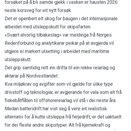
forsøket på å bli samde gjekk i vasken er hausten 2026
neste korsveg for eit nytt forsøk.
Det er openbert eit skog for baugen i det internasjonale
arbeidet med utsleppskutt for skipsfarten.
«
Svært alvorlig tilbakeslag
» var meldinga frå Norges
Rederiforbund og analytikarar peikar på at avgjerda vil
utgjere ei markert utsetting i arbeidet med maritime
utsleppskutt.
Det grip samtidig rett inn drifta til ein rekke reiarlag og
aktørar på Nordvestlandet.
Kva miljøkrav og avgifter som vil gjelde for ulike type
drivstoff og teknologiar, er avgjerande for vala som alt frå
fiskebåtflåten til offshorereiarlag vil stå i dei neste åra.
Medan
batteridrift
har vist seg å vere eit realistisk
alternativ for å kutte utsleppa frå ferjedrift, er det uaktuelt
for dei fleste andre skipstyper. Alt frå
kjernekraft
og