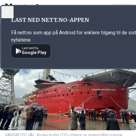
LOGG INN
MENY
Annonsørinnhold
LAST NED NETT.NO-APPEN
Link for annonse
Få nett.no som app på Android for enklere tilgang til de sis
nyhetene.
Last ned fra
Google Play
VANSKELEG VAL: Korleis kutte CO2-utslepp er spørsmålet mange