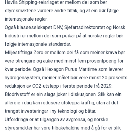
Havila Shipping
-reiarlaget er mellom dei som ber
styresmaktene vurdere andre tiltak, og at ein bør følgje
internasjonale reglar.
Også klasseselskapet
DNV
,
Sjøfartsdirektoratet
og
Norsk
Industri
er mellom dei som peikar på at norske reglar bør
følgje internasjonale standardar.
Miljøstiftinga
Zero
er mellom dei få som meiner krava bør
vere strengare og auke med minst fem prosentpoeng for
kvar periode. Også
Hexagon Purus Maritime
som leverer
hydrogensystem, meiner målet bør vere minst 20 prosents
reduksjon av CO2-utslepp i første periode frå 2029.
Biodrivstoff er ein slags joker i diskusjonen. Slik kan ein
allereie i dag kan redusere utsleppa kraftig, utan at det
trengst investeringar i ny teknologi og båtar.
Utfordringa er at tilgangen av avgrensa, og norske
styresmakter har vore tilbakehaldne med å gå for ei slik