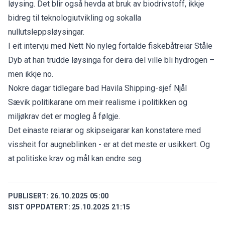
løysing. Det blir også hevda at bruk av biodrivstoff, ikkje
bidreg til teknologiutvikling og sokalla
nullutsleppsløysingar.
I eit intervju med Nett No nyleg fortalde
fiskebåtreiar Ståle
Dyb
at han trudde løysinga for deira del ville bli hydrogen –
men ikkje no.
Nokre dagar tidlegare
bad Havila Shipping-sjef Njål
Sævik
politikarane om meir realisme i politikken og
miljøkrav det er mogleg å følgje.
Det einaste reiarar og skipseigarar kan konstatere med
vissheit for augneblinken - er at det meste er usikkert. Og
at politiske krav og mål kan endre seg.
PUBLISERT:
26.10.2025 05:00
SIST OPPDATERT:
25.10.2025 21:15