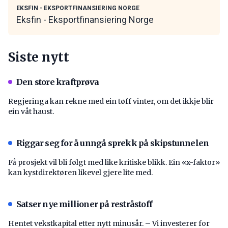
EKSFIN - EKSPORTFINANSIERING NORGE
Eksfin - Eksportfinansiering Norge
Siste nytt
Den store kraftprøva
Regjeringa kan rekne med ein tøff vinter, om det ikkje blir
ein våt haust.
Riggar seg for å unngå sprekk på skipstunnelen
Få prosjekt vil bli følgt med like kritiske blikk. Ein «x-faktor»
kan kystdirektøren likevel gjere lite med.
Satser nye millioner på restråstoff
Hentet vekstkapital etter nytt minusår. – Vi investerer for