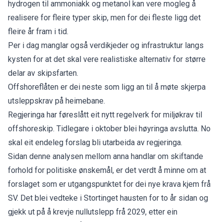
hydrogen
til
ammoniakk
og
metanol
kan vere mogleg å
realisere for fleire typer skip, men for dei fleste ligg det
fleire år fram i tid.
Per i dag manglar også verdikjeder og infrastruktur langs
kysten for at det skal vere realistiske alternativ for større
delar av skipsfarten.
Offshoreflåten er dei neste som ligg an til å møte skjerpa
utsleppskrav på heimebane.
Regjeringa har føreslått eit nytt
regelverk for miljøkrav
til
offshoreskip. Tidlegare i oktober blei
høyringa
avslutta. No
skal eit endeleg forslag bli utarbeida av regjeringa.
Sidan denne analysen mellom anna handlar om skiftande
forhold for politiske ønskemål, er det verdt å minne om at
forslaget som er utgangspunktet for dei nye krava kjem frå
SV. Det blei vedteke i Stortinget hausten for to år sidan og
gjekk ut på å
krevje nullutslepp frå 2029
, etter ein