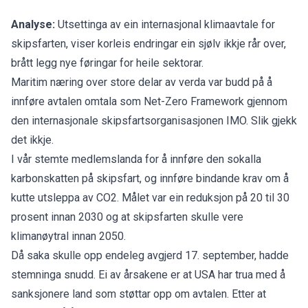
Analyse:
Utsettinga av ein internasjonal klimaavtale for
skipsfarten, viser korleis endringar ein sjølv ikkje rår over,
brått legg nye føringar for heile sektorar.
Maritim næring over store delar av verda var budd på å
innføre avtalen omtala som
Net-Zero Framework
gjennom
den internasjonale skipsfartsorganisasjonen IMO. Slik gjekk
det ikkje.
I vår stemte medlemslanda for å innføre den sokalla
karbonskatten på skipsfart, og innføre bindande krav om å
kutte utsleppa av CO2. Målet var ein reduksjon på 20 til 30
prosent innan 2030 og at skipsfarten skulle vere
klimanøytral innan 2050.
Då saka skulle opp endeleg avgjerd 17. september, hadde
stemninga snudd. Ei av årsakene er at USA har trua med å
sanksjonere land som støttar opp om avtalen. Etter at