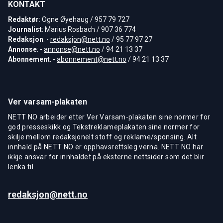
KONTAKT
Redaktør
: Ogne Øyehaug / 957 79 727
Journalist
: Marius Rosbach / 907 36 774
Redaksjon
: -
redaksjon@nett.no
/ 95 77 97 27
Annonse
: -
annonse@nett.no
/ 94 21 13 37
Abonnement
: -
abonnement@nett.no
/ 94 21 13 37
Ver varsam-plakaten
NETT NO arbeider etter Ver Varsam-plakaten sine normer for
god presseskikk og Tekstreklameplakaten sine normer for
skilje mellom redaksjonelt stoff og reklame/sponsing. Alt
innhald på NETT NO er opphavsrettsleg verna. NETT NO har
ikkje ansvar for innhaldet på eksterne nettsider som det blir
lenka til.
redaksjon@nett.no