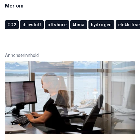
Mer om
CO2
drivstoff
offshore
klima
hydrogen
elektrifis
Annonsørinnhold