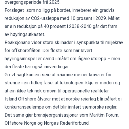
overgangsperiode frå 2025.
Forslaget som no ligg på bordet, inneberer ein gradvis
reduksjon av CO2-utsleppa med 10 prosent i 2029. Målet
er ein reduksjon på 40 prosent i 2038-2040 går det fram
av
høyringsutkastet
.
Reaksjonane viser store skilnader i synspunkta til miljøkrav
for offshoreflåten. Dei fleste som har levert
høyringsinnspel er samd i målet om lågare utslepp – men
dei fleste har også innvendingar.
Grovt sagt kan ein seie at reiarane meiner krava er for
strenge i ein tidleg fase, at teknologien ikkje er moden og
at ein ikkje tek nok omsyn til operasjonelle realitetar.
Island Offshore
åtvarar mot at norske reiarlag blir påført ei
konkurranseulempe om det blir innført særnorske reglar.
Det same gjer bransjeorganisasjonar som Maritim Forum,
Offshore Norge og Norges Rederiforbund.