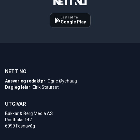
Last ned fra
Google Play
NETT NO
Ansvarleg redaktør:
Ogne Øyehaug
Dagleg leiar:
Eirik Staurset
UTGIVAR
Bakkar & Berg Media AS
Postboks 142
6099 Fosnavåg