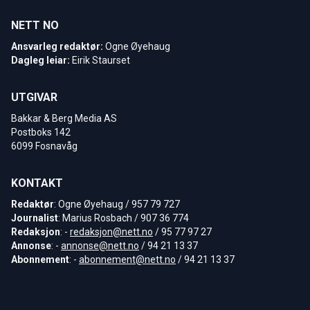
NETT NO
Ansvarleg redaktør:
Ogne Øyehaug
Dagleg leiar:
Eirik Staurset
UTGIVAR
Bakkar & Berg Media AS
Postboks 142
6099 Fosnavåg
KONTAKT
Redaktør
: Ogne Øyehaug / 957 79 727
Journalist
: Marius Rosbach / 907 36 774
Redaksjon
: -
redaksjon@nett.no
/ 95 77 97 27
Annonse
: -
annonse@nett.no
/ 94 21 13 37
Abonnement
: -
abonnement@nett.no
/ 94 21 13 37