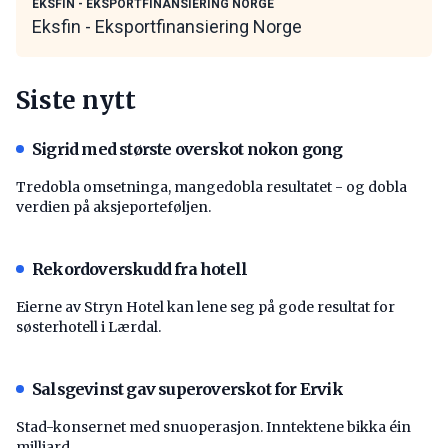
EKSFIN - EKSPORTFINANSIERING NORGE
Eksfin - Eksportfinansiering Norge
Siste nytt
Sigrid med største overskot nokon gong
Tredobla omsetninga, mangedobla resultatet - og dobla
verdien på aksjeporteføljen.
Rekordoverskudd fra hotell
Eierne av Stryn Hotel kan lene seg på gode resultat for
søsterhotell i Lærdal.
Salsgevinst gav superoverskot for Ervik
Stad-konsernet med snuoperasjon. Inntektene bikka éin
milliard.