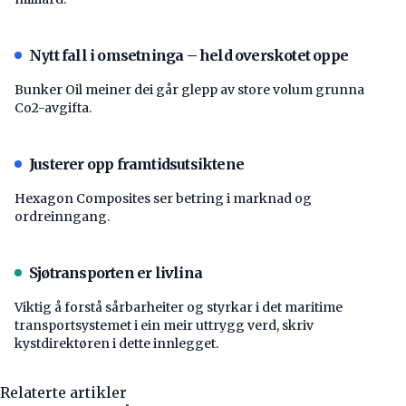
Nytt fall i omsetninga – held overskotet oppe
Bunker Oil meiner dei går glepp av store volum grunna
Co2-avgifta.
Justerer opp framtidsutsiktene
Hexagon Composites ser betring i marknad og
ordreinngang.
Sjøtransporten er livlina
Viktig å forstå ­sårbarheiter og styrkar i det maritime
transport­systemet i ein meir uttrygg verd, skriv
kystdirektøren i dette innlegget.
Relaterte artikler