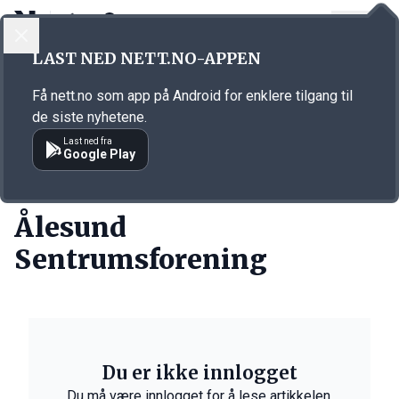
LOGG INN
MENY
Annonsørinnhold
LAST NED NETT.NO-APPEN
Link for annonse
Få nett.no som app på Android for enklere tilgang til
de siste nyhetene.
Last ned fra
Google Play
BEDRIFTER
Ålesund
Sentrumsforening
Du er ikke innlogget
Du må være innlogget for å lese artikkelen.