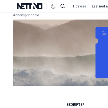
Tips oss
Last ned 
Annonsørinnhold
Link for annonse
BEDRIFTER