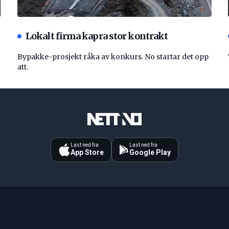
Lokalt firma kapra stor kontrakt
Bypakke-prosjekt råka av konkurs. No startar det opp
att.
Last ned fra
Last ned fra
App Store
Google Play