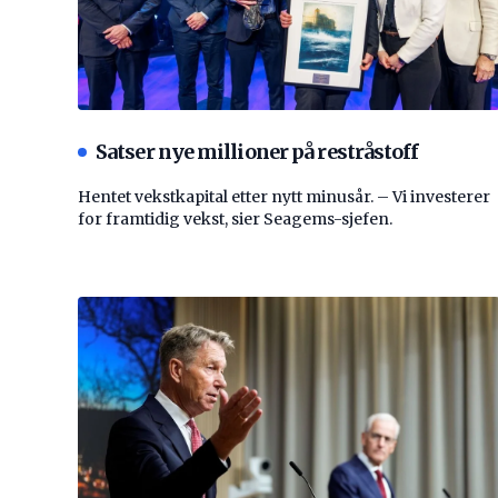
Satser nye millioner på restråstoff
Hentet vekstkapital etter nytt minusår. – Vi investerer
for framtidig vekst, sier Seagems-sjefen.