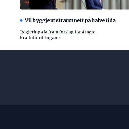
Vil byggje ut straumnett på halve tida
Regjeringa la fram forslag for å møte
kraftutfordringane.