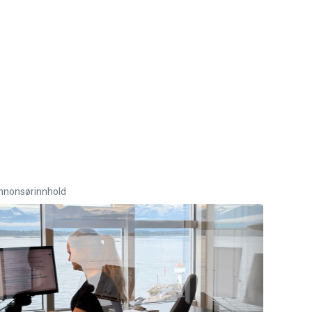
nnonsørinnhold