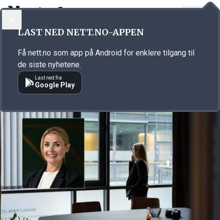
LOGG INN
MENY
Annonsørinnhold
LAST NED NETT.NO-APPEN
Link for annonse
Få nett.no som app på Android for enklere tilgang til
de siste nyhetene.
Last ned fra
Google Play
Annonsørinnhold