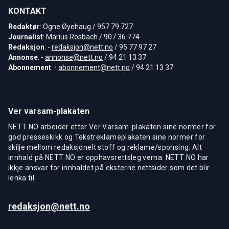
KONTAKT
Redaktør
: Ogne Øyehaug / 957 79 727
Journalist
: Marius Rosbach / 907 36 774
Redaksjon
: -
redaksjon@nett.no
/ 95 77 97 27
Annonse
: -
annonse@nett.no
/ 94 21 13 37
Abonnement
: -
abonnement@nett.no
/ 94 21 13 37
Ver varsam-plakaten
NETT NO arbeider etter Ver Varsam-plakaten sine normer for
god presseskikk og Tekstreklameplakaten sine normer for
skilje mellom redaksjonelt stoff og reklame/sponsing. Alt
innhald på NETT NO er opphavsrettsleg verna. NETT NO har
ikkje ansvar for innhaldet på eksterne nettsider som det blir
lenka til.
redaksjon@nett.no