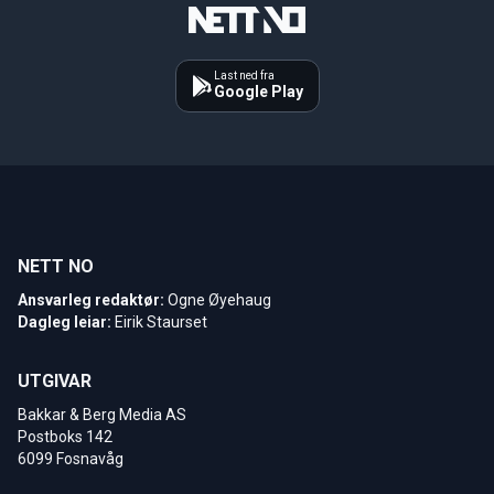
Last ned fra
Google Play
NETT NO
Ansvarleg redaktør:
Ogne Øyehaug
Dagleg leiar:
Eirik Staurset
UTGIVAR
Bakkar & Berg Media AS
Postboks 142
6099 Fosnavåg