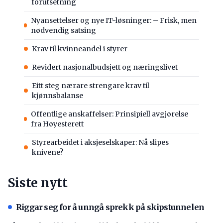
forutsetning
Nyansettelser og nye IT-løsninger: – Frisk, men
nødvendig satsing
Krav til kvinneandel i styrer
Revidert nasjonalbudsjett og næringslivet
Eitt steg nærare strengare krav til
kjønnsbalanse
Offentlige anskaffelser: Prinsipiell avgjørelse
fra Høyesterett
Styrearbeidet i aksjeselskaper: Nå slipes
knivene?
Siste nytt
Riggar seg for å unngå sprekk på skipstunnelen