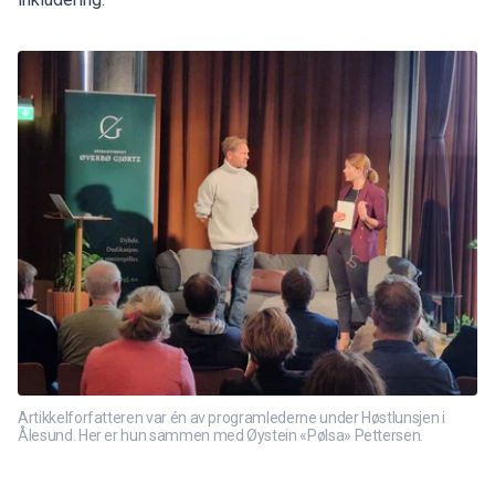
Artikkelforfatteren var én av programlederne under Høstlunsjen i
Ålesund. Her er hun sammen med Øystein «Pølsa» Pettersen.