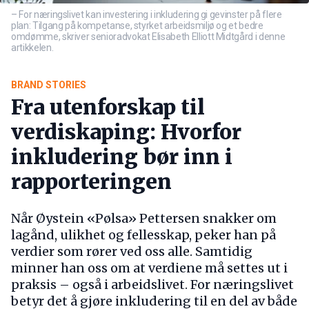
– For næringslivet kan investering i inkludering gi gevinster på flere
plan: Tilgang på kompetanse, styrket arbeidsmiljø og et bedre
omdømme, skriver senioradvokat Elisabeth Elliott Midtgård i denne
artikkelen.
BRAND STORIES
Fra utenforskap til
verdiskaping: Hvorfor
inkludering bør inn i
rapporteringen
Når Øystein «Pølsa» Pettersen snakker om
lagånd, ulikhet og fellesskap, peker han på
verdier som rører ved oss alle. Samtidig
minner han oss om at verdiene må settes ut i
praksis – også i arbeidslivet. For næringslivet
betyr det å gjøre inkludering til en del av både