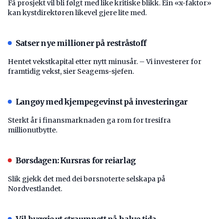
Få prosjekt vil bli følgt med like kritiske blikk. Ein «x-faktor»
kan kystdirektøren likevel gjere lite med.
Satser nye millioner på restråstoff
Hentet vekstkapital etter nytt minusår. – Vi investerer for
framtidig vekst, sier Seagems-sjefen.
Langøy med kjempegevinst på investeringar
Sterkt år i finansmarknaden ga rom for tresifra
millionutbytte.
Børsdagen: Kursras for reiarlag
Slik gjekk det med dei børsnoterte selskapa på
Nordvestlandet.
Vil byggje ut straumnett på halve tida