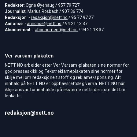
Redaktør
: Ogne Øyehaug / 957 79 727
Journalist
: Marius Rosbach / 907 36 774
Redaksjon
: -
redaksjon@nett.no
/ 95 77 97 27
Annonse
: -
annonse@nett.no
/ 94 21 13 37
Abonnement
: -
abonnement@nett.no
/ 94 21 13 37
Ver varsam-plakaten
NETT NO arbeider etter Ver Varsam-plakaten sine normer for
god presseskikk og Tekstreklameplakaten sine normer for
skilje mellom redaksjonelt stoff og reklame/sponsing. Alt
innhald på NETT NO er opphavsrettsleg verna. NETT NO har
ikkje ansvar for innhaldet på eksterne nettsider som det blir
lenka til.
redaksjon@nett.no