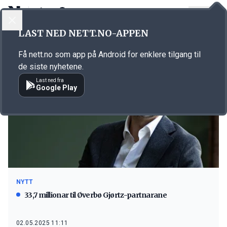
LOGG INN
MENY
LAST NED NETT.NO-APPEN
Emne: Øverbø Gjørtz
Få nett.no som app på Android for enklere tilgang til
de siste nyhetene.
Last ned fra
Google Play
NYTT
33,7 millionar til Øverbø Gjørtz-partnarane
02.05.2025 11:11