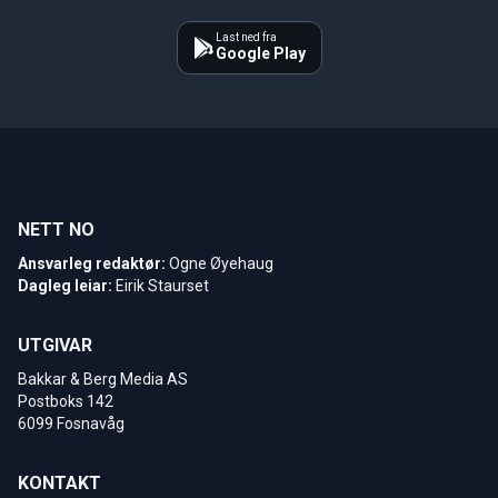
Last ned fra
Google Play
NETT NO
Ansvarleg redaktør:
Ogne Øyehaug
Dagleg leiar:
Eirik Staurset
UTGIVAR
Bakkar & Berg Media AS
Postboks 142
6099 Fosnavåg
KONTAKT