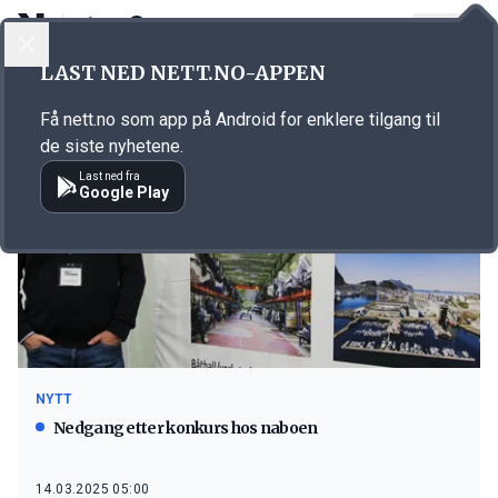
LOGG INN
MENY
LAST NED NETT.NO-APPEN
Emne: Aspevågen
Få nett.no som app på Android for enklere tilgang til
de siste nyhetene.
Last ned fra
Google Play
NYTT
Nedgang etter konkurs hos naboen
14.03.2025 05:00