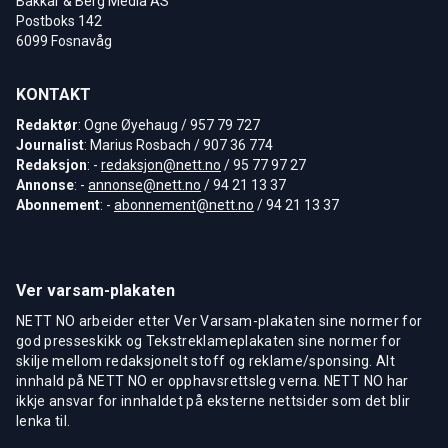
Bakkar & Berg Media AS
Postboks 142
6099 Fosnavåg
KONTAKT
Redaktør
: Ogne Øyehaug / 957 79 727
Journalist
: Marius Rosbach / 907 36 774
Redaksjon
: -
redaksjon@nett.no
/ 95 77 97 27
Annonse
: -
annonse@nett.no
/ 94 21 13 37
Abonnement
: -
abonnement@nett.no
/ 94 21 13 37
Ver varsam-plakaten
NETT NO arbeider etter Ver Varsam-plakaten sine normer for
god presseskikk og Tekstreklameplakaten sine normer for
skilje mellom redaksjonelt stoff og reklame/sponsing. Alt
innhald på NETT NO er opphavsrettsleg verna. NETT NO har
ikkje ansvar for innhaldet på eksterne nettsider som det blir
lenka til.