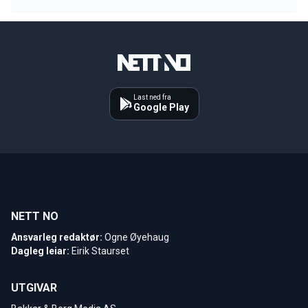
Last ned fra
Google Play
NETT NO
Ansvarleg redaktør:
Ogne Øyehaug
Dagleg leiar:
Eirik Staurset
UTGIVAR