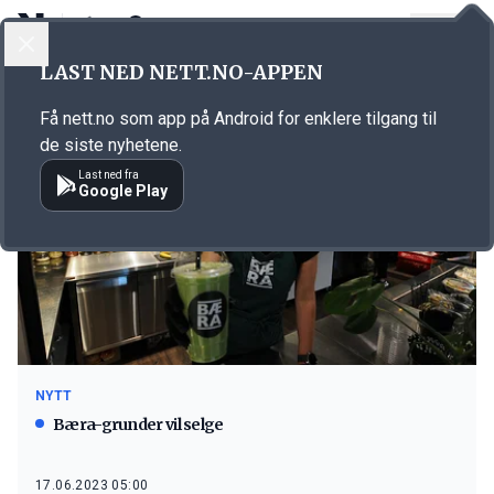
LOGG INN
MENY
LAST NED NETT.NO-APPEN
Emne: Bæra
Få nett.no som app på Android for enklere tilgang til
de siste nyhetene.
Last ned fra
Google Play
NYTT
Bæra-grunder vil selge
17.06.2023 05:00