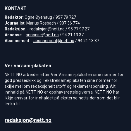
KONTAKT
Redaktør
: Ogne Øyehaug / 957 79 727
Journalist
: Marius Rosbach / 907 36 774
Redaksjon
: -
redaksjon@nett.no
/ 95 77 97 27
Annonse
: -
annonse@nett.no
/ 94 21 13 37
Abonnement
: -
abonnement@nett.no
/ 94 21 13 37
Ver varsam-plakaten
NETT NO arbeider etter Ver Varsam-plakaten sine normer for
god presseskikk og Tekstreklameplakaten sine normer for
skilje mellom redaksjonelt stoff og reklame/sponsing. Alt
innhald på NETT NO er opphavsrettsleg verna. NETT NO har
ikkje ansvar for innhaldet på eksterne nettsider som det blir
lenka til.
redaksjon@nett.no