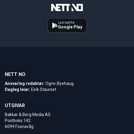
Last ned fra
Google Play
NETT NO
Ansvarleg redaktør:
Ogne Øyehaug
Dagleg leiar:
Eirik Staurset
UTGIVAR
Bakkar & Berg Media AS
Postboks 142
6099 Fosnavåg