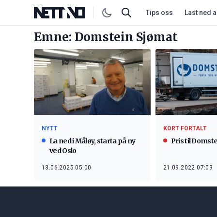
Tips oss
Last ned 
Emne: Domstein Sjømat
KORT FORTALT
NYTT
Pris til Domst
La ned i Måløy, starta på ny
ved Oslo
21.09.2022 07:09
13.06.2025 05:00