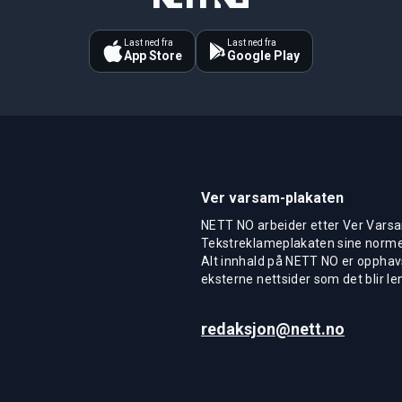
Last ned fra
Last ned fra
App Store
Google Play
Ver varsam-plakaten
NETT NO arbeider etter Ver Varsa
Tekstreklameplakaten sine normer
Alt innhald på NETT NO er opphavs
eksterne nettsider som det blir len
redaksjon@nett.no