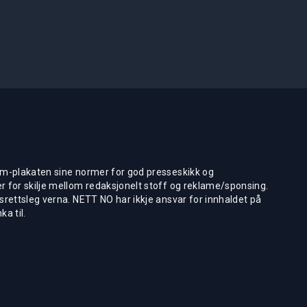
m-plakaten sine normer for god presseskikk og
 for skilje mellom redaksjonelt stoff og reklame/sponsing.
rettsleg verna. NETT NO har ikkje ansvar for innhaldet på
ka til.