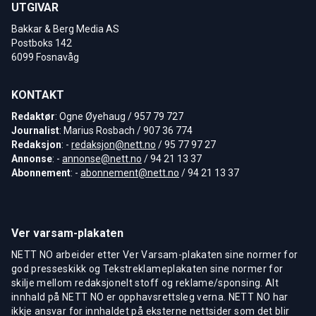
UTGIVAR
Bakkar & Berg Media AS
Postboks 142
6099 Fosnavåg
KONTAKT
Redaktør
: Ogne Øyehaug / 957 79 727
Journalist
: Marius Rosbach / 907 36 774
Redaksjon
: -
redaksjon@nett.no
/ 95 77 97 27
Annonse
: -
annonse@nett.no
/ 94 21 13 37
Abonnement
: -
abonnement@nett.no
/ 94 21 13 37
Ver varsam-plakaten
NETT NO arbeider etter Ver Varsam-plakaten sine normer for
god presseskikk og Tekstreklameplakaten sine normer for
skilje mellom redaksjonelt stoff og reklame/sponsing. Alt
innhald på NETT NO er opphavsrettsleg verna. NETT NO har
ikkje ansvar for innhaldet på eksterne nettsider som det blir