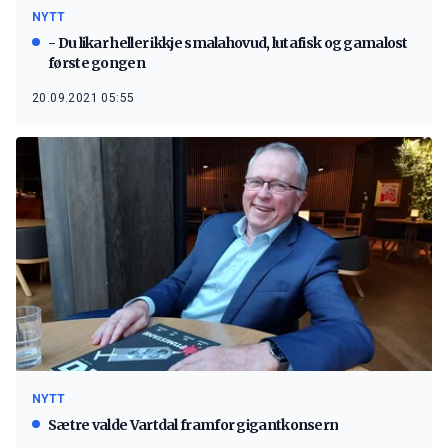
NYTT
- Du likar heller ikkje smalahovud, lutafisk og gamalost
første gongen
20.09.2021 05:55
NYTT
Sætre valde Vartdal framfor gigantkonsern