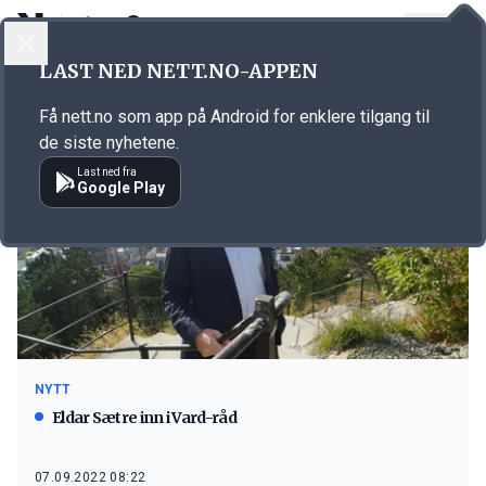
LOGG INN
MENY
LAST NED NETT.NO-APPEN
Emne: Eldar Sætre
Få nett.no som app på Android for enklere tilgang til
de siste nyhetene.
Last ned fra
Google Play
NYTT
Eldar Sætre inn i Vard-råd
07.09.2022 08:22