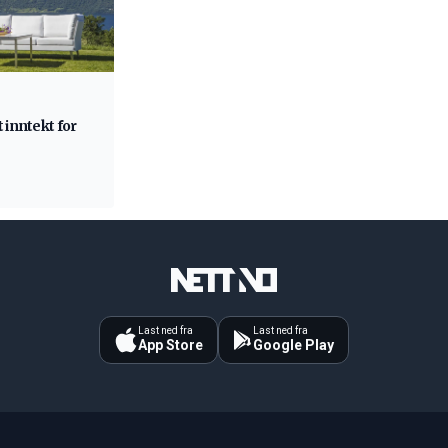
 inntekt for
Last ned fra
Last ned fra
App Store
Google Play