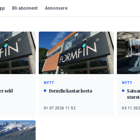
app
Bli abonnent
Annonsere
NYTT
NYTT
er seld
Formfin kastar korta
Satsa
størs
01.07.2026 11:52
03.11.202