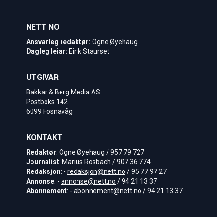
NETT NO
Ansvarleg redaktør:
Ogne Øyehaug
Dagleg leiar:
Eirik Staurset
UTGIVAR
Bakkar & Berg Media AS
Postboks 142
6099 Fosnavåg
KONTAKT
Redaktør
: Ogne Øyehaug / 957 79 727
Journalist
: Marius Rosbach / 907 36 774
Redaksjon
: -
redaksjon@nett.no
/ 95 77 97 27
Annonse
: -
annonse@nett.no
/ 94 21 13 37
Abonnement
: -
abonnement@nett.no
/ 94 21 13 37