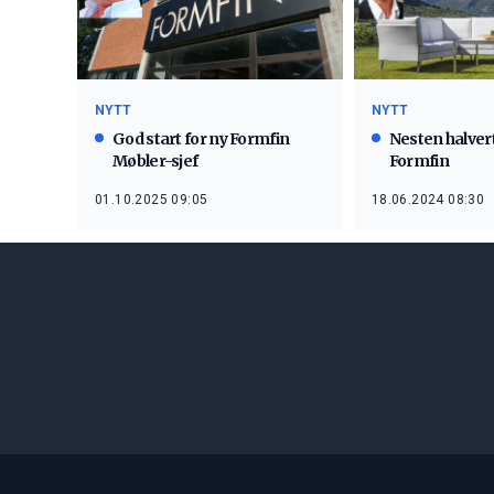
NYTT
NYTT
God start for ny Formfin
Nesten halvert
Møbler-sjef
Formfin
01.10.2025 09:05
18.06.2024 08:30