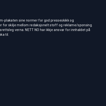
m-plakaten sine normer for god presseskikk og
 for skilje mellom redaksjonelt stoff og reklame/sponsing.
rettsleg verna. NETT NO har ikkje ansvar for innhaldet på
ka til.