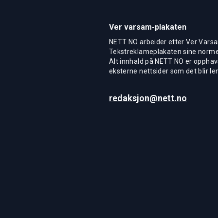
Ver varsam-plakaten
NETT NO arbeider etter Ver Varsa
Tekstreklameplakaten sine normer
Alt innhald på NETT NO er opphavs
eksterne nettsider som det blir len
redaksjon@nett.no