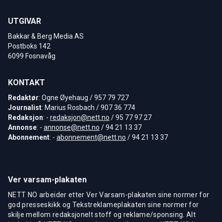
UTGIVAR
Bakkar & Berg Media AS
Postboks 142
6099 Fosnavåg
KONTAKT
Redaktør
: Ogne Øyehaug / 957 79 727
Journalist
: Marius Rosbach / 907 36 774
Redaksjon
: -
redaksjon@nett.no
/ 95 77 97 27
Annonse
: -
annonse@nett.no
/ 94 21 13 37
Abonnement
: -
abonnement@nett.no
/ 94 21 13 37
Ver varsam-plakaten
NETT NO arbeider etter Ver Varsam-plakaten sine normer for
god presseskikk og Tekstreklameplakaten sine normer for
skilje mellom redaksjonelt stoff og reklame/sponsing. Alt