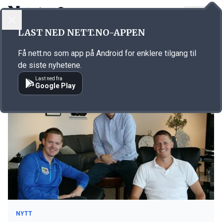
LOGG INN
MENY
LAST NED NETT.NO-APPEN
Emne: Gangsø Eftf
Få nett.no som app på Android for enklere tilgang til
Møbelforhandler
de siste nyhetene.
Last ned fra
Google Play
NYTT