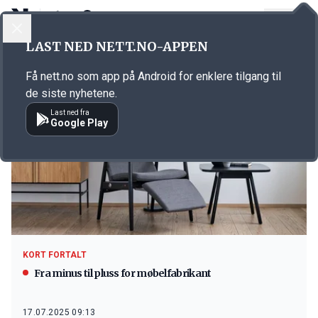
LOGG INN
MENY
LAST NED NETT.NO-APPEN
Emne: Helland Møbler
Få nett.no som app på Android for enklere tilgang til
de siste nyhetene.
Last ned fra
Google Play
KORT FORTALT
Fra minus til pluss for møbelfabrikant
17.07.2025 09:13