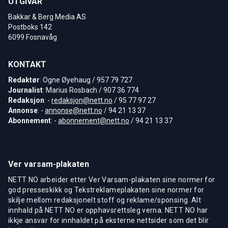
UTGIVAR
Bakkar & Berg Media AS
Postboks 142
6099 Fosnavåg
KONTAKT
Redaktør
: Ogne Øyehaug / 957 79 727
Journalist
: Marius Rosbach / 907 36 774
Redaksjon
: -
redaksjon@nett.no
/ 95 77 97 27
Annonse
: -
annonse@nett.no
/ 94 21 13 37
Abonnement
: -
abonnement@nett.no
/ 94 21 13 37
Ver varsam-plakaten
NETT NO arbeider etter Ver Varsam-plakaten sine normer for
god presseskikk og Tekstreklameplakaten sine normer for
skilje mellom redaksjonelt stoff og reklame/sponsing. Alt
innhald på NETT NO er opphavsrettsleg verna. NETT NO har
ikkje ansvar for innhaldet på eksterne nettsider som det blir