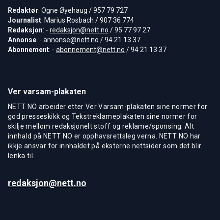
Redaktør
: Ogne Øyehaug / 957 79 727
Journalist
: Marius Rosbach / 907 36 774
Redaksjon
: -
redaksjon@nett.no
/ 95 77 97 27
Annonse
: -
annonse@nett.no
/ 94 21 13 37
Abonnement
: -
abonnement@nett.no
/ 94 21 13 37
Ver varsam-plakaten
NETT NO arbeider etter Ver Varsam-plakaten sine normer for
god presseskikk og Tekstreklameplakaten sine normer for
skilje mellom redaksjonelt stoff og reklame/sponsing. Alt
innhald på NETT NO er opphavsrettsleg verna. NETT NO har
ikkje ansvar for innhaldet på eksterne nettsider som det blir
lenka til.
redaksjon@nett.no