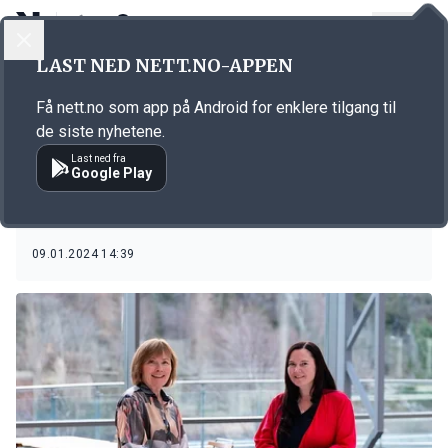
LOGG INN
MENY
LAST NED NETT.NO-APPEN
Emne: Industri- og
Få nett.no som app på Android for enklere tilgang til
Næringspartiet
de siste nyhetene.
Last ned fra
Google Play
KORT FORTALT
Industripartiet over 6 prosent på måling
09.01.2024 14:39