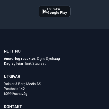
Last ned fra
Google Play
NETT NO
Ansvarleg redaktør:
Ogne Øyehaug
Dagleg leiar:
Eirik Staurset
UTGIVAR
Bakkar & Berg Media AS
Postboks 142
6099 Fosnavåg
KONTAKT