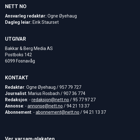
NETT NO
Ansvarleg redaktør:
Ogne Øyehaug
Dagleg leiar:
Eirik Staurset
UTGIVAR
Bakkar & Berg Media AS
Postboks 142
6099 Fosnavåg
KONTAKT
Redaktør
: Ogne Øyehaug / 957 79 727
Journalist
: Marius Rosbach / 907 36 774
Redaksjon
: -
redaksjon@nett.no
/ 95 77 97 27
Annonse
: -
annonse@nett.no
/ 94 21 13 37
Abonnement
: -
abonnement@nett.no
/ 94 21 13 37
Ver varsam-plakaten