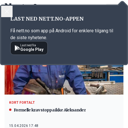
LOGG INN
MENY
LAST NED NETT.NO-APPEN
Emne: lærlingar
Få nett.no som app på Android for enklere tilgang til
de siste nyhetene.
Last ned fra
Google Play
KORT FORTALT
Formelle krav stoppa ikke Aleksander
15.04.2026 17:48