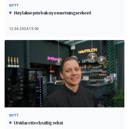
NYTT
Høy laksepris bak ny omsetningsrekord
12.06.2024 15:00
NYTT
Utvidar etter kraftig vekst