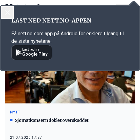
LOGG INN
MENY
LAST NED NETT.NO-APPEN
Emne: Måløy
Få nett.no som app på Android for enklere tilgang til
de siste nyhetene.
Last ned fra
Google Play
NYTT
Sjømatkonsern doblet overskuddet
21.07.2026 17:37