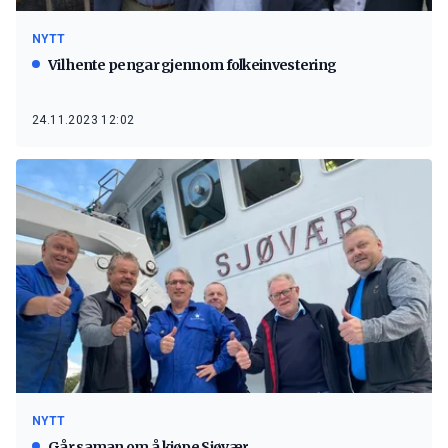
NYTT
Vil hente pengar gjennom folkeinvestering
24.11.2023 12:02
NYTT
Går saman om å kjøpe Sjøvær