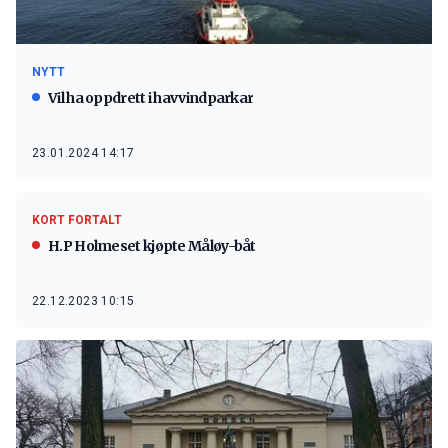
NYTT
Vil ha oppdrett i havvindparkar
23.01.2024 14:17
KORT FORTALT
H.P Holmeset kjøpte Måløy-båt
22.12.2023 10:15