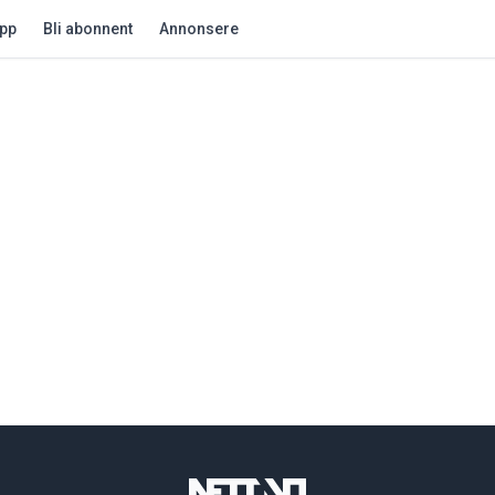
app
Bli abonnent
Annonsere