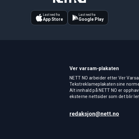
Last ned fra
Last ned fra
App Store
Google Play
Ver varsam-plakaten
NETT NO arbeider etter Ver Varsa
Tekstreklameplakaten sine normer
Alt innhald på NETT NO er opphavs
eksterne nettsider som det blir len
redaksjon@nett.no