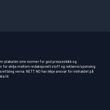
m-plakaten sine normer for god presseskikk og
 for skilje mellom redaksjonelt stoff og reklame/sponsing.
rettsleg verna. NETT NO har ikkje ansvar for innhaldet på
ka til.