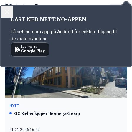
LOGG INN
MENY
LAST NED NETT.NO-APPEN
Emne: oppkjøp
Få nett.no som app på Android for enklere tilgang til
de siste nyhetene.
Last ned fra
Google Play
NYTT
GC Rieber kjøper Biomega Group
21.01.2026 16:49