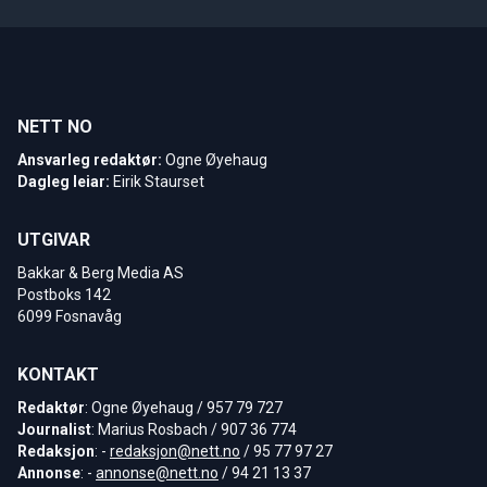
NETT NO
Ansvarleg redaktør:
Ogne Øyehaug
Dagleg leiar:
Eirik Staurset
UTGIVAR
Bakkar & Berg Media AS
Postboks 142
6099 Fosnavåg
KONTAKT
Redaktør
: Ogne Øyehaug / 957 79 727
Journalist
: Marius Rosbach / 907 36 774
Redaksjon
: -
redaksjon@nett.no
/ 95 77 97 27
Annonse
: -
annonse@nett.no
/ 94 21 13 37