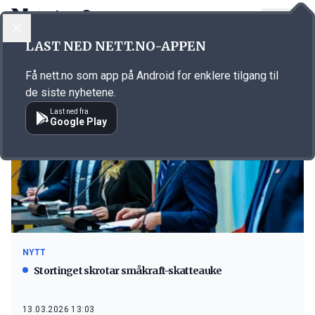
LOGG INN
MENY
LAST NED NETT.NO-APPEN
Emne: småkraftverk
Få nett.no som app på Android for enklere tilgang til
de siste nyhetene.
Last ned fra
Google Play
NYTT
Stortinget skrotar småkraft-skatteauke
13.03.2026 13:03