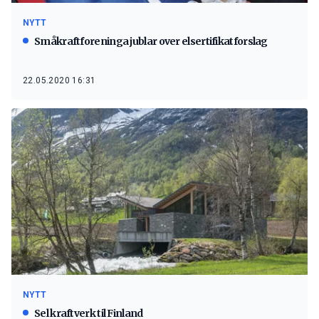
NYTT
Småkraftforeninga jublar over elsertifikatforslag
22.05.2020 16:31
NYTT
Sel kraftverk til Finland