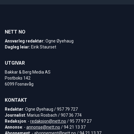
NETT NO
Ansvarleg redaktør:
Ogne Øyehaug
Dagleg leiar:
Eirik Staurset
UTGIVAR
Bakkar & Berg Media AS
Postboks 142
6099 Fosnavåg
KONTAKT
Redaktør
: Ogne Øyehaug / 957 79 727
Journalist
: Marius Rosbach / 907 36 774
Redaksjon
: -
redaksjon@nett.no
/ 95 77 97 27
Annonse
: -
annonse@nett.no
/ 94 21 13 37
Abonnement
: -
abonnement@nett.no
/ 94 21 13 37