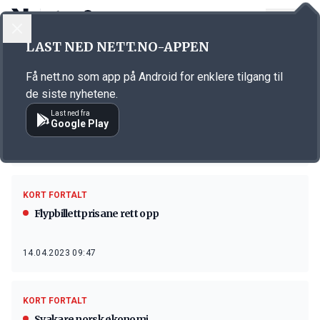
LOGG INN
MENY
LAST NED NETT.NO-APPEN
Emne: Statistisk Sentralbyrå
Få nett.no som app på Android for enklere tilgang til
KORT FORTALT
de siste nyhetene.
Nordmenn sette reiserekord
Last ned fra
Google Play
26.05.2023 08:59
KORT FORTALT
Flypbillettprisane rett opp
14.04.2023 09:47
KORT FORTALT
Svakare norsk økonomi