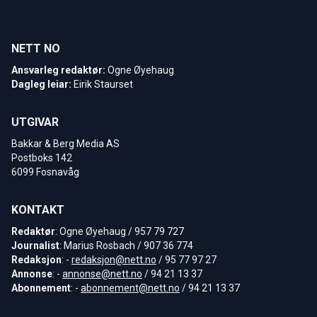
NETT NO
Ansvarleg redaktør:
Ogne Øyehaug
Dagleg leiar:
Eirik Staurset
UTGIVAR
Bakkar & Berg Media AS
Postboks 142
6099 Fosnavåg
KONTAKT
Redaktør
: Ogne Øyehaug / 957 79 727
Journalist
: Marius Rosbach / 907 36 774
Redaksjon
: -
redaksjon@nett.no
/ 95 77 97 27
Annonse
: -
annonse@nett.no
/ 94 21 13 37
Abonnement
: -
abonnement@nett.no
/ 94 21 13 37