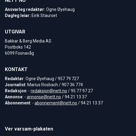
NETT NO
Ansvarleg redaktør:
Ogne Øyehaug
Dagleg leiar:
Eirik Staurset
UTGIVAR
Bakkar & Berg Media AS
Postboks 142
6099 Fosnavåg
KONTAKT
Redaktør
: Ogne Øyehaug / 957 79 727
Journalist
: Marius Rosbach / 907 36 774
Redaksjon
: -
redaksjon@nett.no
/ 95 77 97 27
Annonse
: -
annonse@nett.no
/ 94 21 13 37
Abonnement
: -
abonnement@nett.no
/ 94 21 13 37
Ver varsam-plakaten