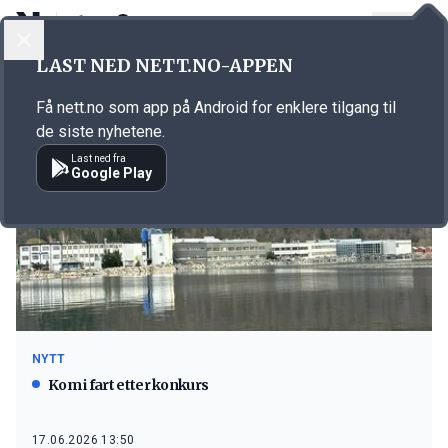
LOGG INN
MENY
LAST NED NETT.NO-APPEN
Emne: Stordal Møbel
Få nett.no som app på Android for enklere tilgang til
de siste nyhetene.
Last ned fra
Google Play
NYTT
Kom i fart etter konkurs
17.06.2026 13:50