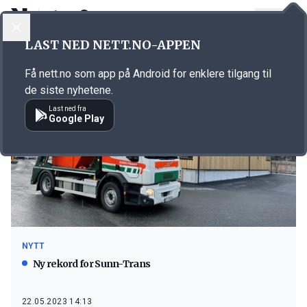
LOGG INN
MENY
LAST NED NETT.NO-APPEN
Emne: Sunnmøre Transport
Få nett.no som app på Android for enklere tilgang til
de siste nyhetene.
Last ned fra
Google Play
NYTT
Ny rekord for Sunn-Trans
22.05.2023 14:13