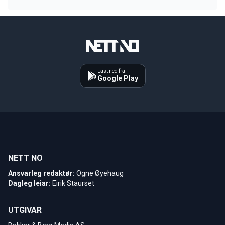
Last ned fra
Google Play
NETT NO
Ansvarleg redaktør:
Ogne Øyehaug
Dagleg leiar:
Eirik Staurset
UTGIVAR