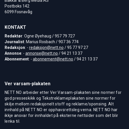
Bakkar & Berg Media AS
Postboks 142
6099 Fosnavåg
KONTAKT
Redaktør
: Ogne Øyehaug / 957 79 727
Journalist
: Marius Rosbach / 907 36 774
Redaksjon
: -
redaksjon@nett.no
/ 95 77 97 27
Annonse
: -
annonse@nett.no
/ 94 21 13 37
Abonnement
: -
abonnement@nett.no
/ 94 21 13 37
Ver varsam-plakaten
NETT NO arbeider etter Ver Varsam-plakaten sine normer for
god presseskikk og Tekstreklameplakaten sine normer for
skilje mellom redaksjonelt stoff og reklame/sponsing. Alt
innhald på NETT NO er opphavsrettsleg verna. NETT NO har
ikkje ansvar for innhaldet på eksterne nettsider som det blir
lenka til.