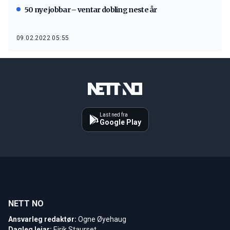
50 nye jobbar – ventar dobling neste år
09.02.2022 05:55
Last ned fra
Google Play
NETT NO
Ansvarleg redaktør:
Ogne Øyehaug
Dagleg leiar:
Eirik Staurset