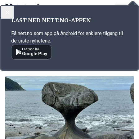
LOGG INN
MENY
LAST NED NETT.NO-APPEN
Emne: Vågsøy
Få nett.no som app på Android for enklere tilgang til
KORT FORTALT
de siste nyhetene.
Nytt radaranlegg i Vågsøy
Last ned fra
Google Play
17.11.2022 08:06