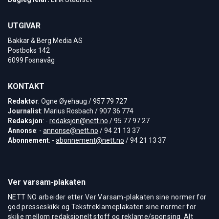
UTGIVAR
Bakkar & Berg Media AS
Postboks 142
6099 Fosnavåg
KONTAKT
Redaktør
: Ogne Øyehaug / 957 79 727
Journalist
: Marius Rosbach / 907 36 774
Redaksjon
: -
redaksjon@nett.no
/ 95 77 97 27
Annonse
: -
annonse@nett.no
/ 94 21 13 37
Abonnement
: -
abonnement@nett.no
/ 94 21 13 37
Ver varsam-plakaten
NETT NO arbeider etter Ver Varsam-plakaten sine normer for
god presseskikk og Tekstreklameplakaten sine normer for
skilje mellom redaksjonelt stoff og reklame/sponsing. Alt