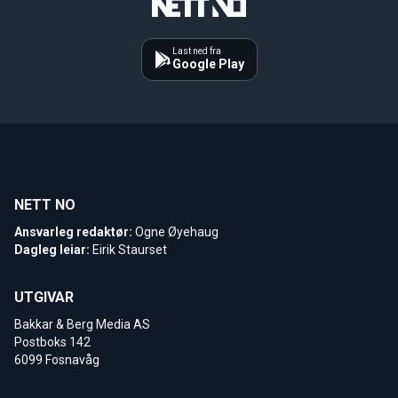
Last ned fra
Google Play
NETT NO
Ansvarleg redaktør:
Ogne Øyehaug
Dagleg leiar:
Eirik Staurset
UTGIVAR
Bakkar & Berg Media AS
Postboks 142
6099 Fosnavåg