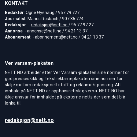
KONTAKT
Redaktør
: Ogne Øyehaug / 957 79 727
Journalist
: Marius Rosbach / 907 36 774
Redaksjon
: -
redaksjon@nett.no
/ 95 77 97 27
Annonse
: -
annonse@nett.no
/ 94 21 13 37
Abonnement
: -
abonnement@nett.no
/ 94 21 13 37
Ver varsam-plakaten
NETT NO arbeider etter Ver Varsam-plakaten sine normer for
god presseskikk og Tekstreklameplakaten sine normer for
skilje mellom redaksjonelt stoff og reklame/sponsing. Alt
innhald på NETT NO er opphavsrettsleg verna. NETT NO har
ikkje ansvar for innhaldet på eksterne nettsider som det blir
lenka til.
redaksjon@nett.no