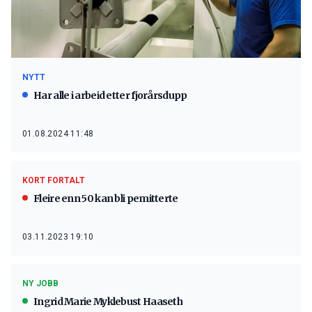
NYTT
Har alle i arbeid etter fjorårsdupp
01.08.2024 11:48
KORT FORTALT
Fleire enn 50 kan bli pemitterte
03.11.2023 19:10
NY JOBB
Ingrid Marie Myklebust Haaseth