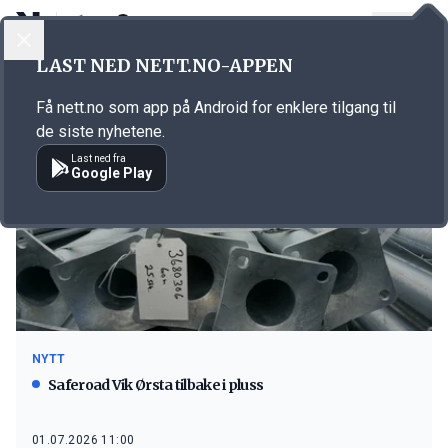
LOGG INN
MENY
LAST NED NETT.NO-APPEN
Emne: Vik Ørsta
Få nett.no som app på Android for enklere tilgang til
de siste nyhetene.
Last ned fra
Google Play
NYTT
Saferoad Vik Ørsta tilbake i pluss
01.07.2026 11:00