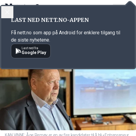
LOGG INN
MENY
Annonsørinnhold
LAST NED NETT.NO-APPEN
Link for annonse
Få nett.no som app på Android for enklere tilgang til
de siste nyhetene.
Last ned fra
Google Play
KAN VINNE: Åge Remøy er en av fire kandidater til å bli «Entrepreneur