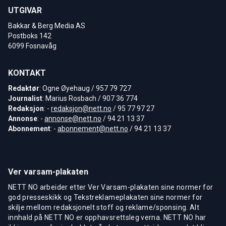
UTGIVAR
Bakkar & Berg Media AS
Postboks 142
6099 Fosnavåg
KONTAKT
Redaktør
: Ogne Øyehaug / 957 79 727
Journalist
: Marius Rosbach / 907 36 774
Redaksjon
: -
redaksjon@nett.no
/ 95 77 97 27
Annonse
: -
annonse@nett.no
/ 94 21 13 37
Abonnement
: -
abonnement@nett.no
/ 94 21 13 37
Ver varsam-plakaten
NETT NO arbeider etter Ver Varsam-plakaten sine normer for
god presseskikk og Tekstreklameplakaten sine normer for
skilje mellom redaksjonelt stoff og reklame/sponsing. Alt
innhald på NETT NO er opphavsrettsleg verna. NETT NO har