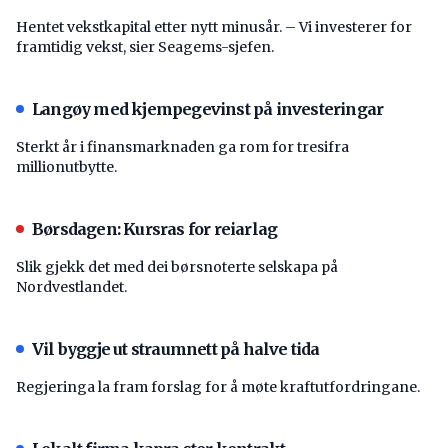
Hentet vekstkapital etter nytt minusår. – Vi investerer for
framtidig vekst, sier Seagems-sjefen.
Langøy med kjempegevinst på investeringar
Sterkt år i finansmarknaden ga rom for tresifra
millionutbytte.
Børsdagen: Kursras for reiarlag
Slik gjekk det med dei børsnoterte selskapa på
Nordvestlandet.
Vil byggje ut straumnett på halve tida
Regjeringa la fram forslag for å møte kraftutfordringane.