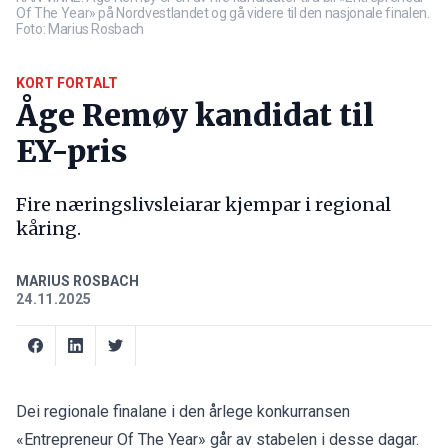
Of The Year» på Nordvestlandet og gå videre til den nasjonale finalen.
Foto: Marius Rosbach
KORT FORTALT
Åge Remøy kandidat til
EY-pris
Fire næringslivsleiarar kjempar i regional
kåring.
MARIUS ROSBACH
24.11.2025
Dei regionale finalane i den årlege konkurransen
«Entrepreneur Of The Year» går av stabelen i desse dagar.