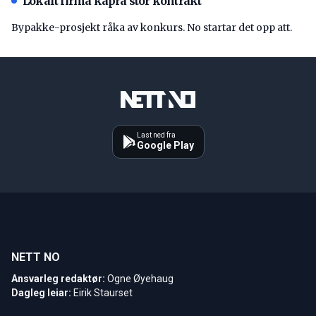
Lokalt firma kapra stor kontrakt
Bypakke-prosjekt råka av konkurs. No startar det opp att.
Last ned fra
Google Play
NETT NO
Ansvarleg redaktør:
Ogne Øyehaug
Dagleg leiar:
Eirik Staurset