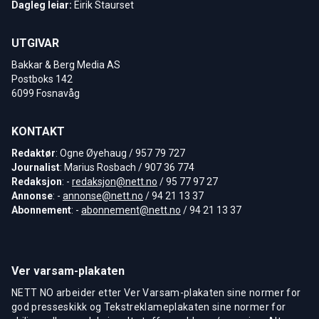
Dagleg leiar:
Eirik Staurset
UTGIVAR
Bakkar & Berg Media AS
Postboks 142
6099 Fosnavåg
KONTAKT
Redaktør
: Ogne Øyehaug / 957 79 727
Journalist
: Marius Rosbach / 907 36 774
Redaksjon
: -
redaksjon@nett.no
/ 95 77 97 27
Annonse
: -
annonse@nett.no
/ 94 21 13 37
Abonnement
: -
abonnement@nett.no
/ 94 21 13 37
Ver varsam-plakaten
NETT NO arbeider etter Ver Varsam-plakaten sine normer for
god presseskikk og Tekstreklameplakaten sine normer for