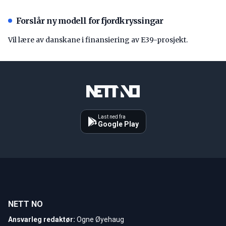
Forslår ny modell for fjordkryssingar
Vil lære av danskane i finansiering av E39-prosjekt.
Last ned fra
Google Play
NETT NO
Ansvarleg redaktør:
Ogne Øyehaug