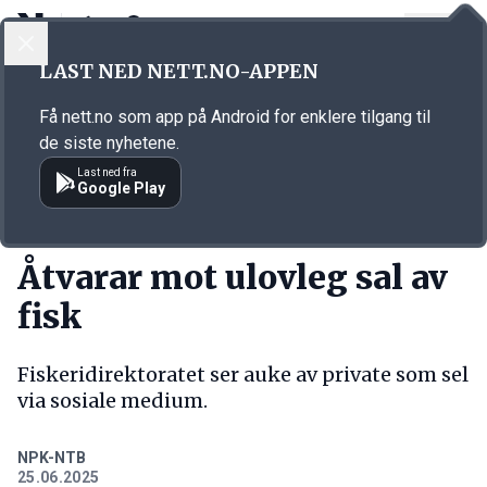
LOGG INN
MENY
Annonsørinnhold
LAST NED NETT.NO-APPEN
Link for annonse
Få nett.no som app på Android for enklere tilgang til
de siste nyhetene.
Last ned fra
Google Play
KORT FORTALT
Åtvarar mot ulovleg sal av
fisk
Fiskeridirektoratet ser auke av private som sel
via sosiale medium.
NPK-NTB
25.06.2025