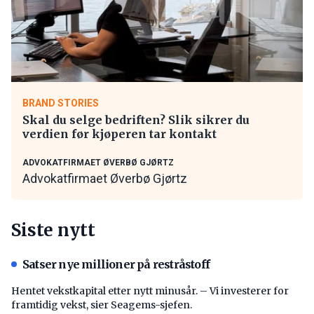
BRAND STORIES
Skal du selge bedriften? Slik sikrer du
verdien før kjøperen tar kontakt
ADVOKATFIRMAET ØVERBØ GJØRTZ
Advokatfirmaet Øverbø Gjørtz
Siste nytt
Satser nye millioner på restråstoff
Hentet vekstkapital etter nytt minusår. – Vi investerer for
framtidig vekst, sier Seagems-sjefen.