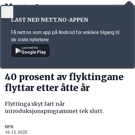
LOGG INN
MENY
Annonsørinnhold
LAST NED NETT.NO-APPEN
Link for annonse
Få nett.no som app på Android for enklere tilgang til
de siste nyhetene.
Last ned fra
Google Play
KORT FORTALT
40 prosent av flyktingane
flyttar etter åtte år
Flyttinga skyt fart når
introduksjonsprogrammet tek slutt.
NPK
16.12.2025