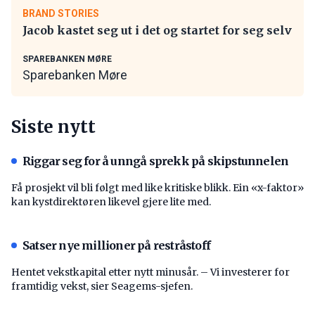
BRAND STORIES
Jacob kastet seg ut i det og startet for seg selv
SPAREBANKEN MØRE
Sparebanken Møre
Siste nytt
Riggar seg for å unngå sprekk på skipstunnelen
Få prosjekt vil bli følgt med like kritiske blikk. Ein «x-faktor»
kan kystdirektøren likevel gjere lite med.
Satser nye millioner på restråstoff
Hentet vekstkapital etter nytt minusår. – Vi investerer for
framtidig vekst, sier Seagems-sjefen.