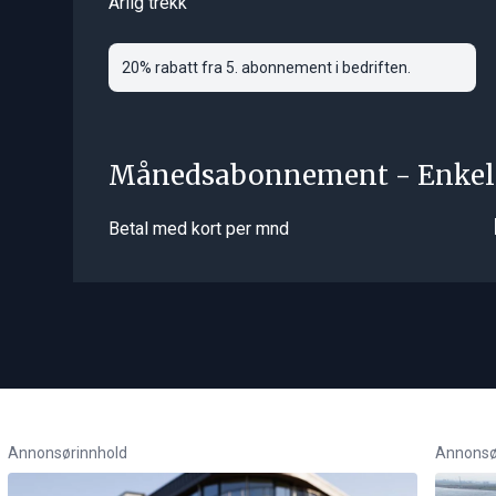
Årlig trekk
20% rabatt fra 5. abonnement i bedriften.
Månedsabonnement - Enkel
Betal med kort per mnd
Annonsørinnhold
Annonsø