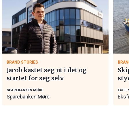
BRAND STORIES
BRAN
Jacob kastet seg ut i det og
Ski
startet for seg selv
sty
mar
SPAREBANKEN MØRE
EKSFI
Sparebanken Møre
Eksf