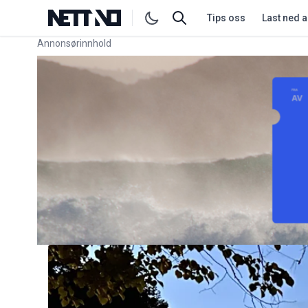
Tips oss
Last ned 
Annonsørinnhold
Link for annonse