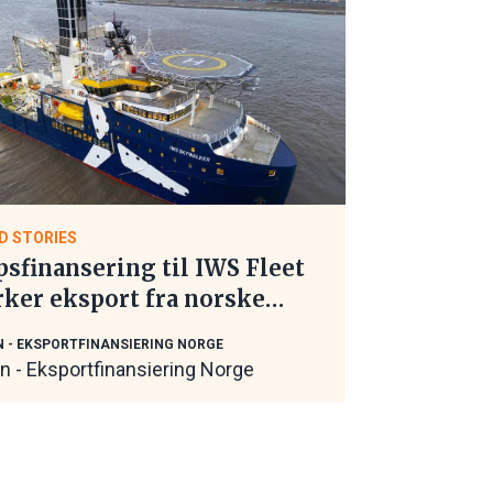
D STORIES
psfinansering til IWS Fleet
rker eksport fra norske
itime leverandører
N - EKSPORTFINANSIERING NORGE
in - Eksportfinansiering Norge