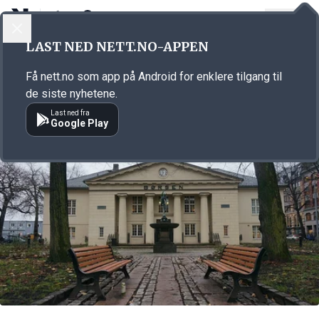
LOGG INN
MENY
Annonsørinnhold
LAST NED NETT.NO-APPEN
Link for annonse
Få nett.no som app på Android for enklere tilgang til
de siste nyhetene.
Last ned fra
Google Play