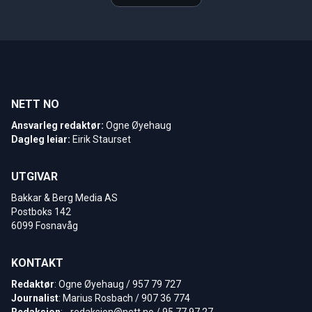
NETT NO
Ansvarleg redaktør:
Ogne Øyehaug
Dagleg leiar:
Eirik Staurset
UTGIVAR
Bakkar & Berg Media AS
Postboks 142
6099 Fosnavåg
KONTAKT
Redaktør
: Ogne Øyehaug / 957 79 727
Journalist
: Marius Rosbach / 907 36 774
Redaksjon
: -
redaksjon@nett.no
/ 95 77 97 27