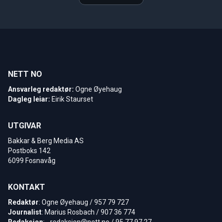
NETT NO
Ansvarleg redaktør:
Ogne Øyehaug
Dagleg leiar:
Eirik Staurset
UTGIVAR
Bakkar & Berg Media AS
Postboks 142
6099 Fosnavåg
KONTAKT
Redaktør
: Ogne Øyehaug / 957 79 727
Journalist
: Marius Rosbach / 907 36 774
Redaksjon
: -
redaksjon@nett.no
/ 95 77 97 27