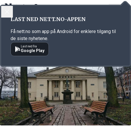
LOGG INN
MENY
Annonsørinnhold
LAST NED NETT.NO-APPEN
Link for annonse
Få nett.no som app på Android for enklere tilgang til
de siste nyhetene.
Last ned fra
Google Play