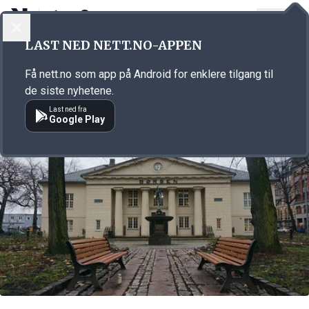
LOGG INN
MENY
Annonsørinnhold
LAST NED NETT.NO-APPEN
Link for annonse
Få nett.no som app på Android for enklere tilgang til
de siste nyhetene.
Last ned fra
Google Play