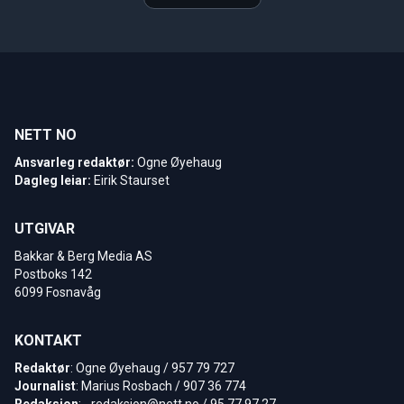
NETT NO
Ansvarleg redaktør:
Ogne Øyehaug
Dagleg leiar:
Eirik Staurset
UTGIVAR
Bakkar & Berg Media AS
Postboks 142
6099 Fosnavåg
KONTAKT
Redaktør
: Ogne Øyehaug / 957 79 727
Journalist
: Marius Rosbach / 907 36 774
Redaksjon
: -
redaksjon@nett.no
/ 95 77 97 27