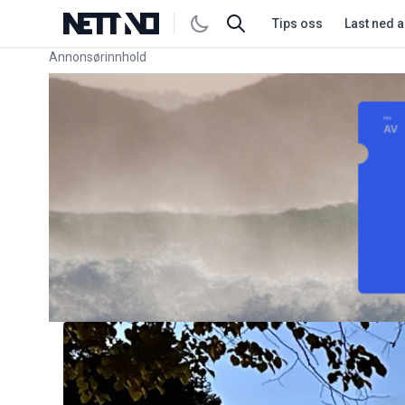
Tips oss
Last ned 
Annonsørinnhold
Link for annonse