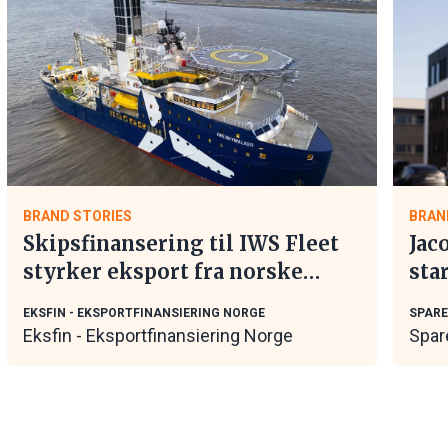
BRAND STORIES
BRAN
Skipsfinansering til IWS Fleet
Jac
styrker eksport fra norske
sta
maritime leverandører
EKSFIN - EKSPORTFINANSIERING NORGE
SPAR
Eksfin - Eksportfinansiering Norge
Spar