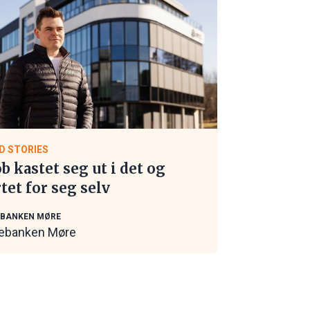
D STORIES
ob kastet seg ut i det og
rtet for seg selv
EBANKEN MØRE
ebanken Møre