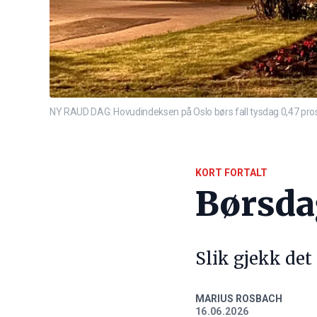
NY RAUD DAG: Hovudindeksen på Oslo børs fall tysdag 0,47 pros
KORT FORTALT
Børsd
Slik gjekk det
MARIUS ROSBACH
16.06.2026