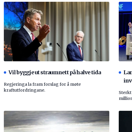
Vil byggje ut straumnett på halve tida
La
inv
Regjeringa la fram forslag for å møte
kraftutfordringane.
Sterkt
millio