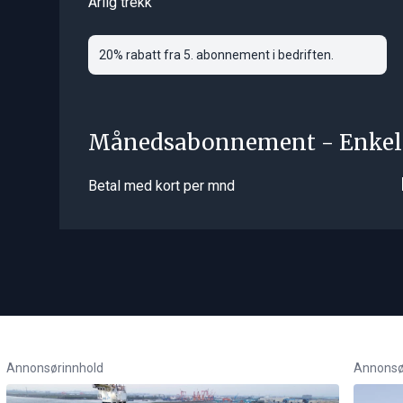
Årlig trekk
20% rabatt fra 5. abonnement i bedriften.
Månedsabonnement - Enkel
Betal med kort per mnd
Annonsørinnhold
Annonsø