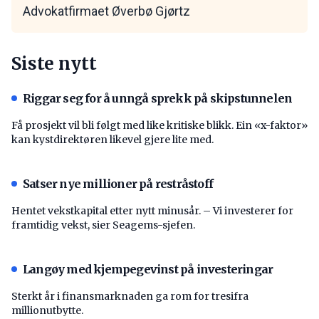
Advokatfirmaet Øverbø Gjørtz
Siste nytt
Riggar seg for å unngå sprekk på skipstunnelen
Få prosjekt vil bli følgt med like kritiske blikk. Ein «x-faktor»
kan kystdirektøren likevel gjere lite med.
Satser nye millioner på restråstoff
Hentet vekstkapital etter nytt minusår. – Vi investerer for
framtidig vekst, sier Seagems-sjefen.
Langøy med kjempegevinst på investeringar
Sterkt år i finansmarknaden ga rom for tresifra
millionutbytte.