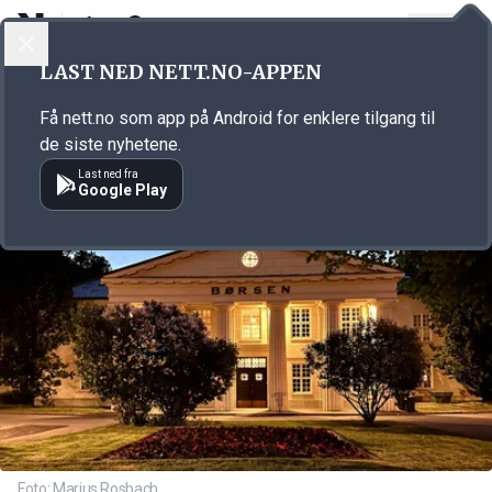
LOGG INN
MENY
Annonsørinnhold
LAST NED NETT.NO-APPEN
Link for annonse
Få nett.no som app på Android for enklere tilgang til
de siste nyhetene.
Last ned fra
Google Play
Foto: Marius Rosbach