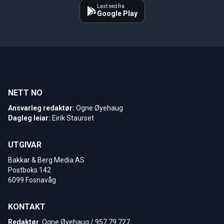
Last ned fra
Google Play
NETT NO
Ansvarleg redaktør:
Ogne Øyehaug
Dagleg leiar:
Eirik Staurset
UTGIVAR
Bakkar & Berg Media AS
Postboks 142
6099 Fosnavåg
KONTAKT
Redaktør
: Ogne Øyehaug / 957 79 727