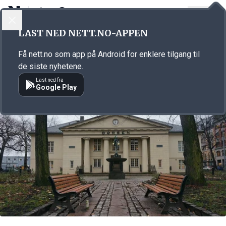
LOGG INN
MENY
Annonsørinnhold
LAST NED NETT.NO-APPEN
Link for annonse
Få nett.no som app på Android for enklere tilgang til
de siste nyhetene.
Last ned fra
Google Play