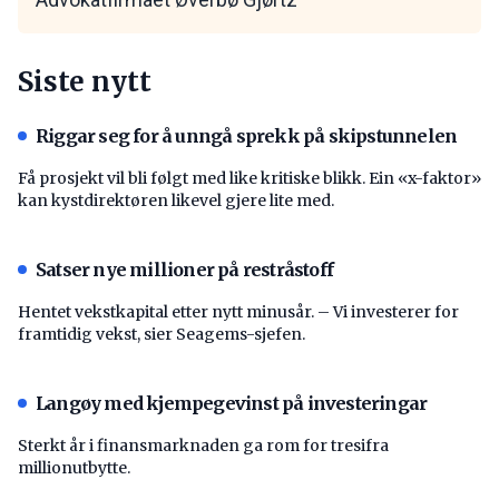
Siste nytt
Riggar seg for å unngå sprekk på skipstunnelen
Få prosjekt vil bli følgt med like kritiske blikk. Ein «x-faktor»
kan kystdirektøren likevel gjere lite med.
Satser nye millioner på restråstoff
Hentet vekstkapital etter nytt minusår. – Vi investerer for
framtidig vekst, sier Seagems-sjefen.
Langøy med kjempegevinst på investeringar
Sterkt år i finansmarknaden ga rom for tresifra
millionutbytte.