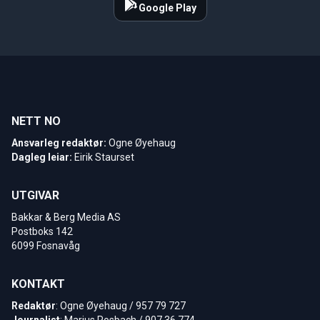
Google Play
NETT NO
Ansvarleg redaktør:
Ogne Øyehaug
Dagleg leiar:
Eirik Staurset
UTGIVAR
Bakkar & Berg Media AS
Postboks 142
6099 Fosnavåg
KONTAKT
Redaktør
: Ogne Øyehaug / 957 79 727
Journalist
: Marius Rosbach / 907 36 774