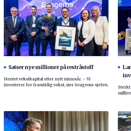
Satser nye millioner på restråstoff
La
inv
Hentet vekstkapital etter nytt minusår. – Vi
investerer for framtidig vekst, sier Seagems-sjefen.
Sterkt
millio