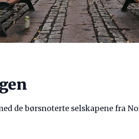
agen
 med de børsnoterte selskapene fra N