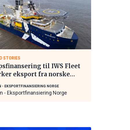
D STORIES
psfinansering til IWS Fleet
rker eksport fra norske
itime leverandører
N - EKSPORTFINANSIERING NORGE
in - Eksportfinansiering Norge