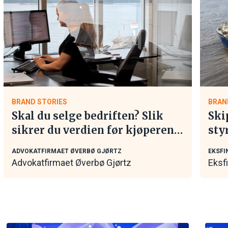
BRAND STORIES
BRAN
Skal du selge bedriften? Slik
Ski
sikrer du verdien før kjøperen
sty
tar kontakt
mar
ADVOKATFIRMAET ØVERBØ GJØRTZ
EKSFI
Advokatfirmaet Øverbø Gjørtz
Eksf