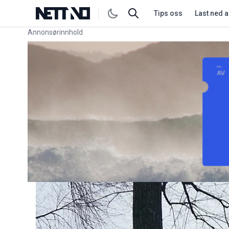
Tips oss
Last ned 
Annonsørinnhold
Link for annonse