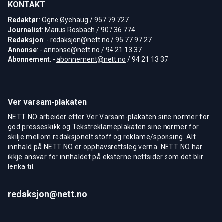
KONTAKT
Redaktør
: Ogne Øyehaug / 957 79 727
Journalist
: Marius Rosbach / 907 36 774
Redaksjon
: -
redaksjon@nett.no
/ 95 77 97 27
Annonse
: -
annonse@nett.no
/ 94 21 13 37
Abonnement
: -
abonnement@nett.no
/ 94 21 13 37
Ver varsam-plakaten
NETT NO arbeider etter Ver Varsam-plakaten sine normer for
god presseskikk og Tekstreklameplakaten sine normer for
skilje mellom redaksjonelt stoff og reklame/sponsing. Alt
innhald på NETT NO er opphavsrettsleg verna. NETT NO har
ikkje ansvar for innhaldet på eksterne nettsider som det blir
lenka til.
redaksjon@nett.no