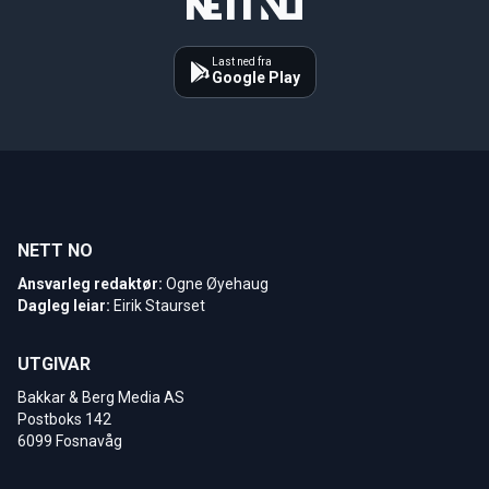
Last ned fra
Google Play
NETT NO
Ansvarleg redaktør:
Ogne Øyehaug
Dagleg leiar:
Eirik Staurset
UTGIVAR
Bakkar & Berg Media AS
Postboks 142
6099 Fosnavåg