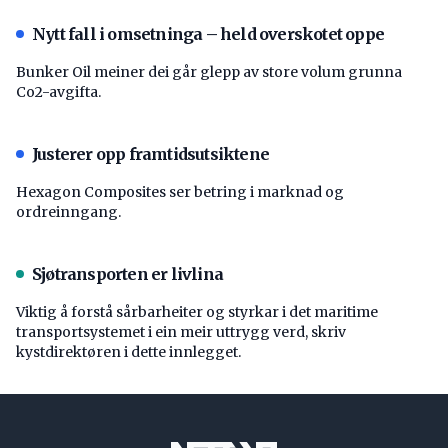
Nytt fall i omsetninga – held overskotet oppe
Bunker Oil meiner dei går glepp av store volum grunna
Co2-avgifta.
Justerer opp framtidsutsiktene
Hexagon Composites ser betring i marknad og
ordreinngang.
Sjøtransporten er livlina
Viktig å forstå ­sårbarheiter og styrkar i det maritime
transport­systemet i ein meir uttrygg verd, skriv
kystdirektøren i dette innlegget.