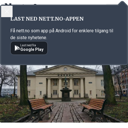
LOGG INN
MENY
Annonsørinnhold
LAST NED NETT.NO-APPEN
Link for annonse
Få nett.no som app på Android for enklere tilgang til
de siste nyhetene.
Last ned fra
Google Play