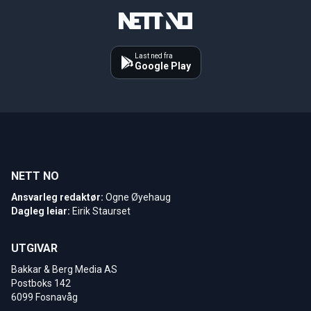
Last ned fra
Google Play
NETT NO
Ansvarleg redaktør:
Ogne Øyehaug
Dagleg leiar:
Eirik Staurset
UTGIVAR
Bakkar & Berg Media AS
Postboks 142
6099 Fosnavåg