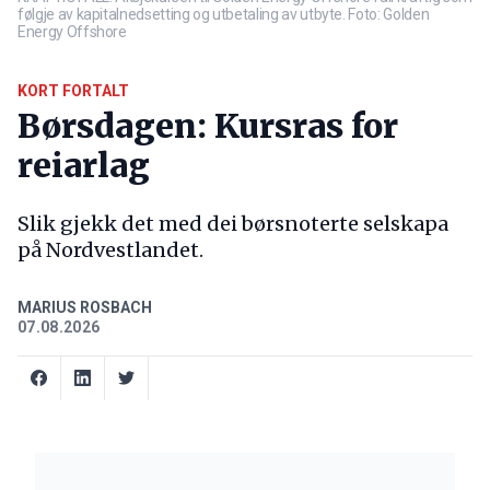
følgje av kapitalnedsetting og utbetaling av utbyte. Foto: Golden
Energy Offshore
KORT FORTALT
Børsdagen: Kursras for
reiarlag
Slik gjekk det med dei børsnoterte selskapa
på Nordvestlandet.
MARIUS ROSBACH
07.08.2026