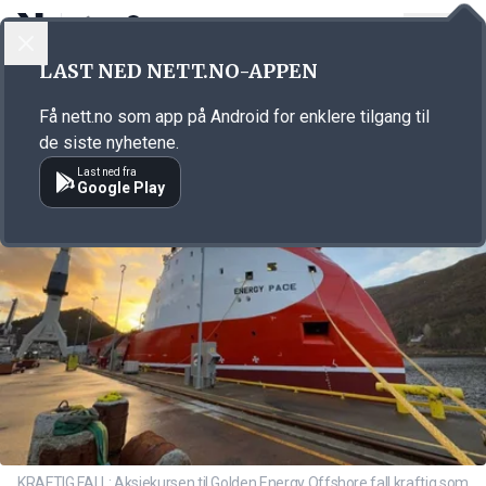
LOGG INN
MENY
Annonsørinnhold
LAST NED NETT.NO-APPEN
Link for annonse
Få nett.no som app på Android for enklere tilgang til
de siste nyhetene.
Last ned fra
Google Play
KRAFTIG FALL: Aksjekursen til Golden Energy Offshore fall kraftig som