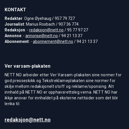
KONTAKT
Redaktør
: Ogne Øyehaug / 957 79 727
Journalist
: Marius Rosbach / 907 36 774
Redaksjon
: -
redaksjon@nett.no
/ 95 77 97 27
Annonse
: -
annonse@nett.no
/ 94 21 13 37
Abonnement
: -
abonnement@nett.no
/ 94 21 13 37
Ver varsam-plakaten
NETT NO arbeider etter Ver Varsam-plakaten sine normer for
god presseskikk og Tekstreklameplakaten sine normer for
skilje mellom redaksjonelt stoff og reklame/sponsing. Alt
innhald på NETT NO er opphavsrettsleg verna. NETT NO har
ikkje ansvar for innhaldet på eksterne nettsider som det blir
lenka til.
redaksjon@nett.no