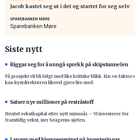
Jacob kastet seg ut i det og startet for seg selv
SPAREBANKEN MØRE
Sparebanken Møre
Siste nytt
Riggar seg for å unngå sprekk på skipstunnelen
Få prosjekt vil bli følgt med like kritiske blikk. Ein «x-faktor»
kan kystdirektøren likevel gjere lite med.
Satser nye millioner på restråstoff
Hentet vekstkapital etter nytt minusår. – Vi investerer for
framtidig vekst, sier Seagems-sjefen.
Langøy med kjempegevinst på investeringar