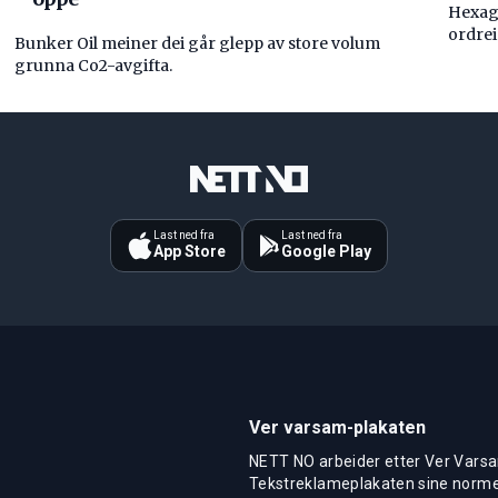
Hexag
ordre
Bunker Oil meiner dei går glepp av store volum
grunna Co2-avgifta.
Last ned fra
Last ned fra
App Store
Google Play
Ver varsam-plakaten
NETT NO arbeider etter Ver Varsa
Tekstreklameplakaten sine normer