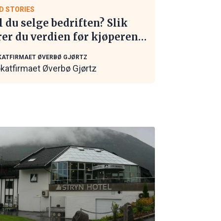
D STORIES
l du selge bedriften? Slik
rer du verdien før kjøperen
 kontakt
ATFIRMAET ØVERBØ GJØRTZ
katfirmaet Øverbø Gjørtz