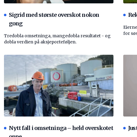
Sigrid med største overskot nokon
Rek
gong
Eierne
for sø
Tredobla omsetninga, mangedobla resultatet - og
dobla verdien på aksjeporteføljen.
Nytt fall i omsetninga – held overskotet
Jus
oppe