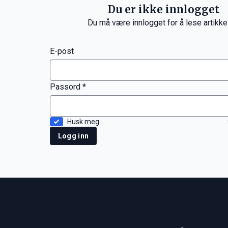
Du er ikke innlogget
Du må være innlogget for å lese artikke
E-post
Passord *
Husk meg
Logg inn