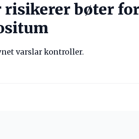
risikerer bøter fo
ositum
net varslar kontroller.