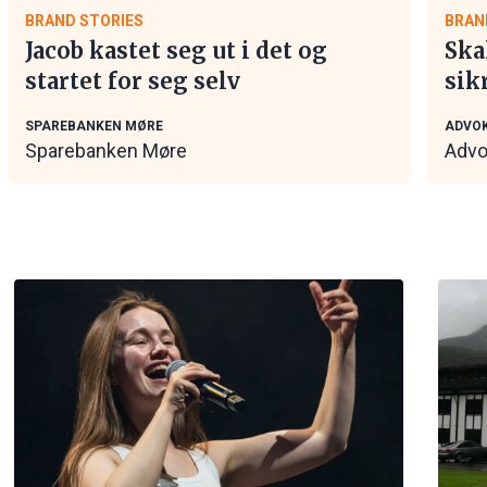
BRAND STORIES
BRAN
Jacob kastet seg ut i det og
Ska
startet for seg selv
sik
tar
SPAREBANKEN MØRE
ADVOK
Sparebanken Møre
Advo