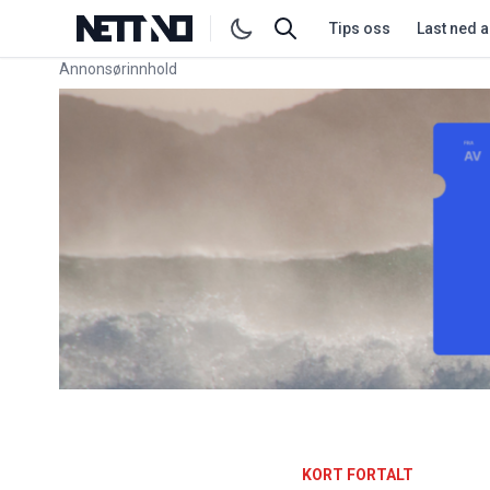
Tips oss
Last ned 
Annonsørinnhold
Link for annonse
KORT FORTALT