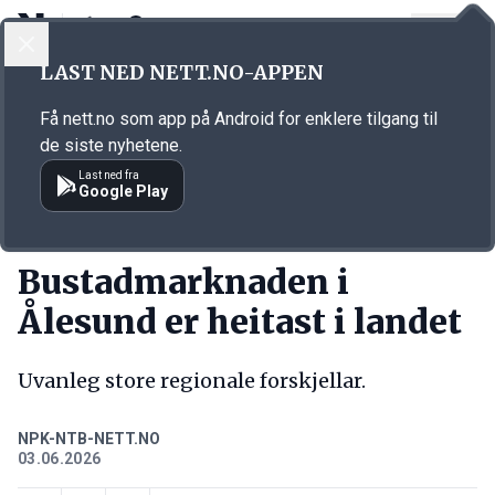
LOGG INN
MENY
Annonsørinnhold
LAST NED NETT.NO-APPEN
Link for annonse
Få nett.no som app på Android for enklere tilgang til
de siste nyhetene.
Last ned fra
Google Play
KORT FORTALT
Bustadmarknaden i
Ålesund er heitast i landet
Uvanleg store regionale forskjellar.
NPK-NTB-NETT.NO
03.06.2026