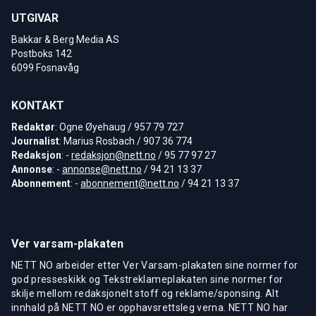
UTGIVAR
Bakkar & Berg Media AS
Postboks 142
6099 Fosnavåg
KONTAKT
Redaktør
: Ogne Øyehaug / 957 79 727
Journalist
: Marius Rosbach / 907 36 774
Redaksjon
: -
redaksjon@nett.no
/ 95 77 97 27
Annonse
: -
annonse@nett.no
/ 94 21 13 37
Abonnement
: -
abonnement@nett.no
/ 94 21 13 37
Ver varsam-plakaten
NETT NO arbeider etter Ver Varsam-plakaten sine normer for
god presseskikk og Tekstreklameplakaten sine normer for
skilje mellom redaksjonelt stoff og reklame/sponsing. Alt
innhald på NETT NO er opphavsrettsleg verna. NETT NO har