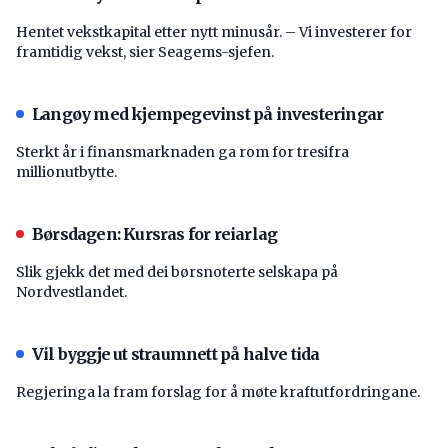
Hentet vekstkapital etter nytt minusår. – Vi investerer for
framtidig vekst, sier Seagems-sjefen.
Langøy med kjempegevinst på investeringar
Sterkt år i finansmarknaden ga rom for tresifra
millionutbytte.
Børsdagen: Kursras for reiarlag
Slik gjekk det med dei børsnoterte selskapa på
Nordvestlandet.
Vil byggje ut straumnett på halve tida
Regjeringa la fram forslag for å møte kraftutfordringane.