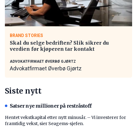
BRAND STORIES
Skal du selge bedriften? Slik sikrer du
verdien før kjøperen tar kontakt
ADVOKATFIRMAET ØVERBØ GJØRTZ
Advokatfirmaet Øverbø Gjørtz
Siste nytt
Satser nye millioner på restråstoff
Hentet vekstkapital etter nytt minusår. – Vi investerer for
framtidig vekst, sier Seagems-sjefen.