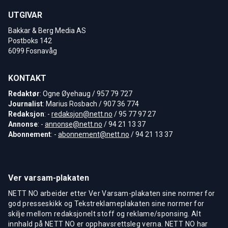
UTGIVAR
Bakkar & Berg Media AS
Postboks 142
6099 Fosnavåg
KONTAKT
Redaktør
: Ogne Øyehaug / 957 79 727
Journalist
: Marius Rosbach / 907 36 774
Redaksjon
: -
redaksjon@nett.no
/ 95 77 97 27
Annonse
: -
annonse@nett.no
/ 94 21 13 37
Abonnement
: -
abonnement@nett.no
/ 94 21 13 37
Ver varsam-plakaten
NETT NO arbeider etter Ver Varsam-plakaten sine normer for
god presseskikk og Tekstreklameplakaten sine normer for
skilje mellom redaksjonelt stoff og reklame/sponsing. Alt
innhald på NETT NO er opphavsrettsleg verna. NETT NO har