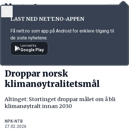
LOGG INN
MENY
Annonsørinnhold
LAST NED NETT.NO-APPEN
Link for annonse
Få nett.no som app på Android for enklere tilgang til
de siste nyhetene.
Last ned fra
Google Play
KORT FORTALT
Droppar norsk
klimanøytralitetsmål
Altinget: Stortinget droppar målet om å bli
klimanøytralt innan 2030
NPK-NTB
27.02.2026