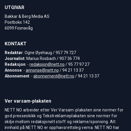
UTGIVAR
Bakkar & Berg Media AS
Postboks 142
6099 Fosnavåg
KONTAKT
Redaktør
: Ogne Øyehaug / 957 79 727
Journalist
: Marius Rosbach / 907 36 774
Redaksjon
: -
redaksjon@nett.no
/ 95 77 97 27
Annonse
: -
annonse@nett.no
/ 94 21 13 37
Abonnement
: -
abonnement@nett.no
/ 94 21 13 37
Ver varsam-plakaten
NETT NO arbeider etter Ver Varsam-plakaten sine normer for
god presseskikk og Tekstreklameplakaten sine normer for
skilje mellom redaksjonelt stoff og reklame/sponsing. Alt
innhald på NETT NO er opphavsrettsleg verna. NETT NO har