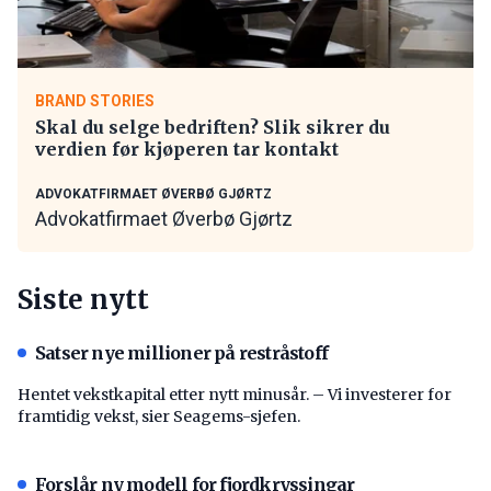
BRAND STORIES
Skal du selge bedriften? Slik sikrer du
verdien før kjøperen tar kontakt
ADVOKATFIRMAET ØVERBØ GJØRTZ
Advokatfirmaet Øverbø Gjørtz
Siste nytt
Satser nye millioner på restråstoff
Hentet vekstkapital etter nytt minusår. – Vi investerer for
framtidig vekst, sier Seagems-sjefen.
Forslår ny modell for fjordkryssingar