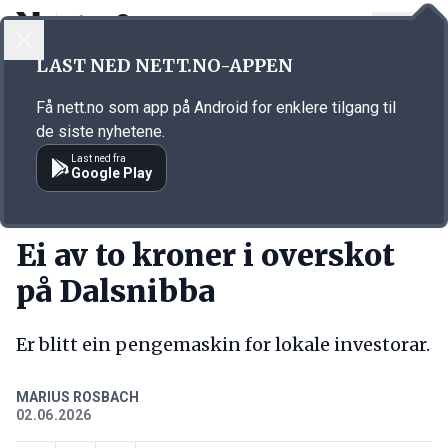
LOGG INN
MENY
Annonsørinnhold
LAST NED NETT.NO-APPEN
Link for annonse
Få nett.no som app på Android for enklere tilgang til
de siste nyhetene.
Last ned fra
Google Play
KORT FORTALT
Ei av to kroner i overskot
på Dalsnibba
Er blitt ein pengemaskin for lokale investorar.
MARIUS ROSBACH
02.06.2026