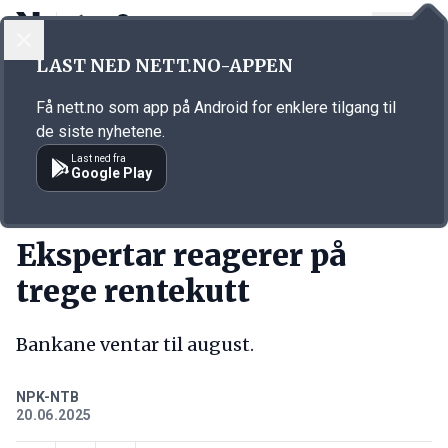
LOGG INN
MENY
Annonsørinnhold
LAST NED NETT.NO-APPEN
Link for annonse
Få nett.no som app på Android for enklere tilgang til
de siste nyhetene.
Last ned fra
Google Play
KORT FORTALT
Ekspertar reagerer på
trege rentekutt
Bankane ventar til august.
NPK-NTB
20.06.2025