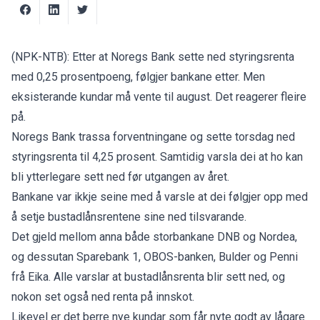
(NPK-NTB): Etter at Noregs Bank sette ned styringsrenta
med 0,25 prosentpoeng, følgjer bankane etter. Men
eksisterande kundar må vente til august. Det reagerer fleire
på.
Noregs Bank trassa forventningane og sette torsdag ned
styringsrenta til 4,25 prosent. Samtidig varsla dei at ho kan
bli ytterlegare sett ned før utgangen av året.
Bankane var ikkje seine med å varsle at dei følgjer opp med
å setje bustadlånsrentene sine ned tilsvarande.
Det gjeld mellom anna både storbankane DNB og Nordea,
og dessutan Sparebank 1, OBOS-banken, Bulder og Penni
frå Eika. Alle varslar at bustadlånsrenta blir sett ned, og
nokon set også ned renta på innskot.
Likevel er det berre nye kundar som får nyte godt av lågare