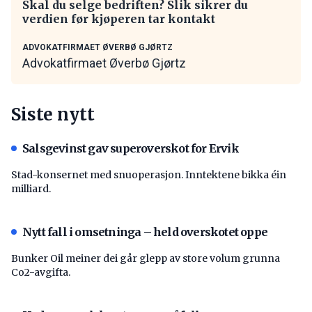
Skal du selge bedriften? Slik sikrer du
verdien før kjøperen tar kontakt
ADVOKATFIRMAET ØVERBØ GJØRTZ
Advokatfirmaet Øverbø Gjørtz
Siste nytt
Salsgevinst gav superoverskot for Ervik
Stad-konsernet med snuoperasjon. Inntektene bikka éin
milliard.
Nytt fall i omsetninga – held overskotet oppe
Bunker Oil meiner dei går glepp av store volum grunna
Co2-avgifta.