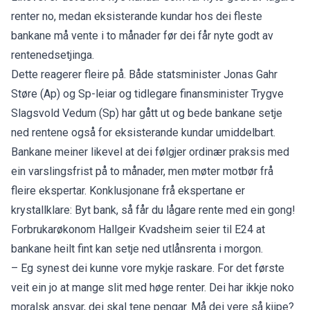
renter no, medan eksisterande kundar hos dei fleste
bankane må vente i to månader før dei får nyte godt av
rentenedsetjinga.
Dette reagerer fleire på. Både statsminister Jonas Gahr
Støre (Ap) og Sp-leiar og tidlegare finansminister Trygve
Slagsvold Vedum (Sp) har gått ut og bede bankane setje
ned rentene også for eksisterande kundar umiddelbart.
Bankane meiner likevel at dei følgjer ordinær praksis med
ein varslingsfrist på to månader, men møter motbør frå
fleire ekspertar. Konklusjonane frå ekspertane er
krystallklare: Byt bank, så får du lågare rente med ein gong!
Forbrukarøkonom Hallgeir Kvadsheim seier til
E24
at
bankane heilt fint kan setje ned utlånsrenta i morgon.
– Eg synest dei kunne vore mykje raskare. For det første
veit ein jo at mange slit med høge renter. Dei har ikkje noko
moralsk ansvar, dei skal tene pengar. Må dei vere så kjipe?