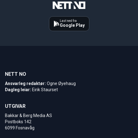
Last ned fra
Google Play
NETT NO
Ansvarleg redaktør:
Ogne Øyehaug
Dagleg leiar:
Eirik Staurset
UTGIVAR
Bakkar & Berg Media AS
Postboks 142
6099 Fosnavåg