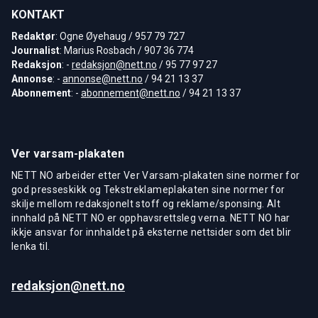
KONTAKT
Redaktør
: Ogne Øyehaug / 957 79 727
Journalist
: Marius Rosbach / 907 36 774
Redaksjon
: -
redaksjon@nett.no
/ 95 77 97 27
Annonse
: -
annonse@nett.no
/ 94 21 13 37
Abonnement
: -
abonnement@nett.no
/ 94 21 13 37
Ver varsam-plakaten
NETT NO arbeider etter Ver Varsam-plakaten sine normer for
god presseskikk og Tekstreklameplakaten sine normer for
skilje mellom redaksjonelt stoff og reklame/sponsing. Alt
innhald på NETT NO er opphavsrettsleg verna. NETT NO har
ikkje ansvar for innhaldet på eksterne nettsider som det blir
lenka til.
redaksjon@nett.no