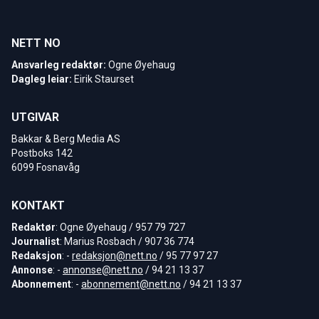
NETT NO
Ansvarleg redaktør:
Ogne Øyehaug
Dagleg leiar:
Eirik Staurset
UTGIVAR
Bakkar & Berg Media AS
Postboks 142
6099 Fosnavåg
KONTAKT
Redaktør
: Ogne Øyehaug / 957 79 727
Journalist
: Marius Rosbach / 907 36 774
Redaksjon
: -
redaksjon@nett.no
/ 95 77 97 27
Annonse
: -
annonse@nett.no
/ 94 21 13 37
Abonnement
: -
abonnement@nett.no
/ 94 21 13 37