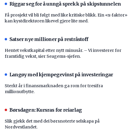
Riggar seg for å unngå sprekk på skipstunnelen
Få prosjekt vil bli følgt med like kritiske blikk. Ein «x-faktor»
kan kystdirektøren likevel gjere lite med.
Satser nye millioner på restråstoff
Hentet vekstkapital etter nytt minusår. – Vi investerer for
framtidig vekst, sier Seagems-sjefen.
Langøy med kjempegevinst på investeringar
Sterkt år i finansmarknaden ga rom for tresifra
millionutbytte.
Børsdagen: Kursras for reiarlag
Slik gjekk det med dei børsnoterte selskapa på
Nordvestlandet.