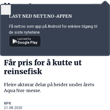
LOGG INN
MENY
Annonsørinnhold
LAST NED NETT.NO-APPEN
Link for annonse
Få nett.no som app på Android for enklere tilgang til
de siste nyhetene.
Last ned fra
Google Play
KORT FORTALT
Får pris for å kutte ut
reinsefisk
Fleire aktørar delar på heider under årets
Aqua Nor-messe.
NPK
21.08.2025