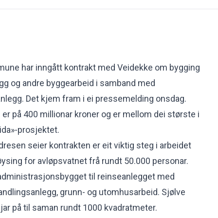
une har inngått kontrakt med Veidekke om bygging
ygg og andre byggearbeid i samband med
legg. Det kjem fram i ei pressemelding onsdag.
er på 400 millionar kroner og er mellom dei største i
tida»-prosjektet.
dresen seier kontrakten er eit viktig steg i arbeidet
løysing for avløpsvatnet frå rundt 50.000 personar.
administrasjonsbygget til reinseanlegget med
handlingsanlegg, grunn- og utomhusarbeid. Sjølve
sjar på til saman rundt 1000 kvadratmeter.