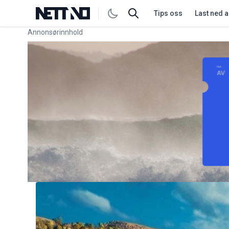
Tips oss
Last ned 
Annonsørinnhold
Link for annonse