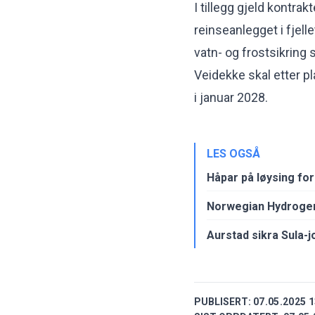
I tillegg gjeld kontra
reinseanlegget i fjell
vatn- og frostsikring
Veidekke skal etter pl
i januar 2028.
LES OGSÅ
Håpar på løysing fo
Norwegian Hydroge
Aurstad sikra Sula-j
PUBLISERT:
07.05.2025 1