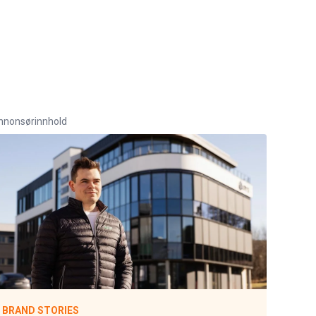
nnonsørinnhold
BRAND STORIES