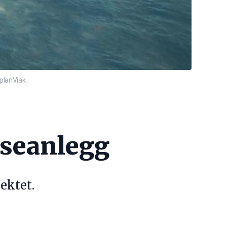
splanViak
nseanlegg
ektet.