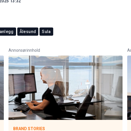
2025 13:32
 anlegg
Ålesund
Sula
Annonsørinnhold
A
BRAND STORIES