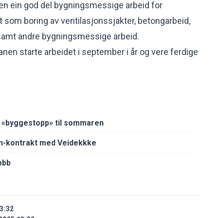
kten ein god del bygningsmessige arbeid for
et som boring av ventilasjonssjakter, betongarbeid,
 samt andre bygningsmessige arbeid.
anen starte arbeidet i september i år og vere ferdige
r «byggestopp» til sommaren
n-kontrakt med Veidekkke
obb
3:32