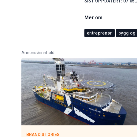
SIST OPPDATERT:
07.05.
Mer om
entreprenør
bygg og
Annonsørinnhold
BRAND STORIES