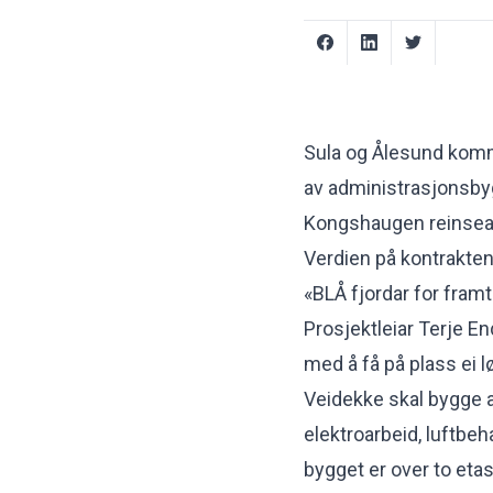
Sula og Ålesund komm
av administrasjonsb
Kongshaugen reinsean
Verdien på kontrakten 
«BLÅ fjordar for fram
Prosjektleiar Terje En
med å få på plass ei 
Veidekke skal bygge 
elektroarbeid, luftbe
bygget er over to eta