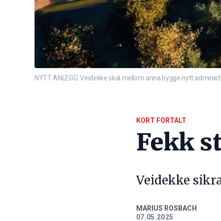
NYTT ANLEGG: Veidekke skal mellom anna bygge nytt administras
KORT FORTALT
Fekk s
Veidekke sikra 
MARIUS ROSBACH
07.05.2025