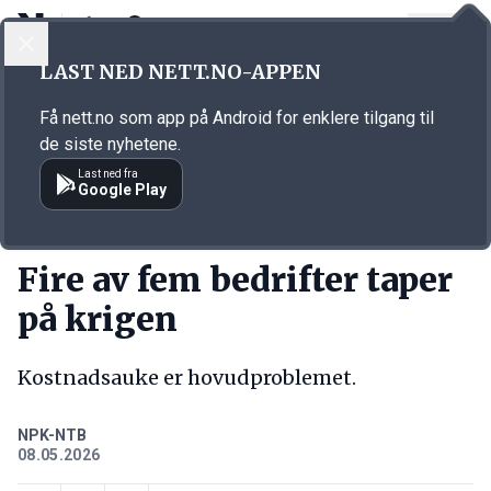
LOGG INN
MENY
Annonsørinnhold
LAST NED NETT.NO-APPEN
Link for annonse
Få nett.no som app på Android for enklere tilgang til
de siste nyhetene.
Last ned fra
Google Play
KORT FORTALT
Fire av fem bedrifter taper
på krigen
Kostnadsauke er hovudproblemet.
NPK-NTB
08.05.2026