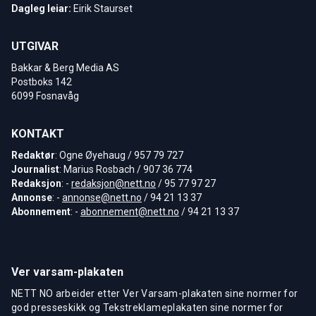
Dagleg leiar:
Eirik Staurset
UTGIVAR
Bakkar & Berg Media AS
Postboks 142
6099 Fosnavåg
KONTAKT
Redaktør
: Ogne Øyehaug / 957 79 727
Journalist
: Marius Rosbach / 907 36 774
Redaksjon
: -
redaksjon@nett.no
/ 95 77 97 27
Annonse
: -
annonse@nett.no
/ 94 21 13 37
Abonnement
: -
abonnement@nett.no
/ 94 21 13 37
Ver varsam-plakaten
NETT NO arbeider etter Ver Varsam-plakaten sine normer for
god presseskikk og Tekstreklameplakaten sine normer for