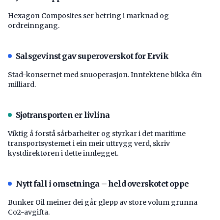
Hexagon Composites ser betring i marknad og
ordreinngang.
Salsgevinst gav superoverskot for Ervik
Stad-konsernet med snuoperasjon. Inntektene bikka éin
milliard.
Sjøtransporten er livlina
Viktig å forstå ­sårbarheiter og styrkar i det maritime
transport­systemet i ein meir uttrygg verd, skriv
kystdirektøren i dette innlegget.
Nytt fall i omsetninga – held overskotet oppe
Bunker Oil meiner dei går glepp av store volum grunna
Co2-avgifta.