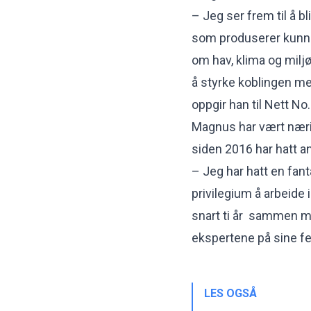
– Jeg ser frem til å b
som produserer kunns
om hav, klima og miljø 
å styrke koblingen mel
oppgir han til Nett No.
Magnus har vært nærin
siden 2016 har hatt a
– Jeg har hatt en fant
privilegium å arbeide 
snart ti år sammen m
ekspertene på sine fe
LES OGSÅ