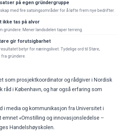
satser på egen gründergruppe
kap med fire satsingsområder for å løfte frem nye bedrifter.
t ikke tas på alvor
m gründere. Mener landsdelen taper terreng.
tøre gir forutsigbarhet
ultatet betyr for næringslivet. Tydelige ord til Støre,
 fra gründere.
bet som prosjektkoordinator og rådgiver i Nordisk
k råd i København, og har også erfaring som
 i media og kommunikasjon fra Universitet i
t emnet «Omstilling og innovasjonsledelse –
orges Handelshøyskolen.