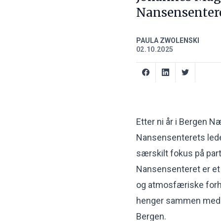
Nansensentere
PAULA ZWOLENSKI
02.10.2025
Etter ni år i Bergen 
Nansensenterets lede
særskilt fokus på par
Nansensenteret er et 
og atmosfæriske forho
henger sammen med glo
Bergen.