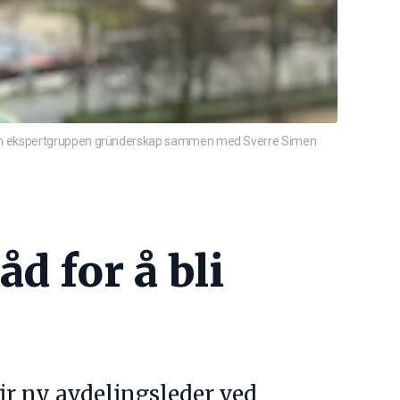
e han ekspertgruppen gründerskap sammen med Sverre Simen
d for å bli
r ny avdelingsleder ved