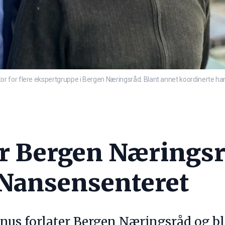
or for flere ekspertgruppe i Bergen Næringsråd. Blant annet koordinert
r Bergen Næringsrå
i Nansensenteret
us forlater Bergen Næringsråd og bli