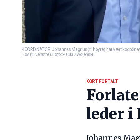
KOORDINATOR: Johannes Magnus (til høyre) har vært koordinat
Hov (til venstre). Foto: Paula Zwolenski
KORT FORTALT
Forlate
leder 
Johannes Magn