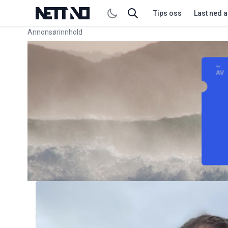
Tips oss
Last ned 
Annonsørinnhold
Link for annonse