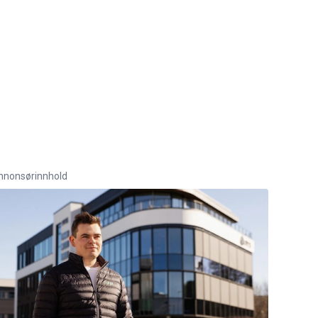
nnonsørinnhold