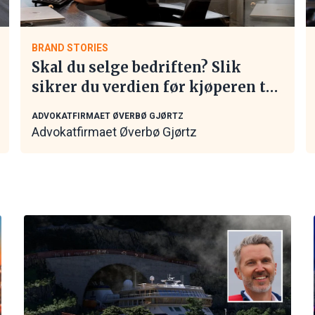
BRAND STORIES
Skal du selge bedriften? Slik
sikrer du verdien før kjøperen tar
kontakt
ADVOKATFIRMAET ØVERBØ GJØRTZ
Advokatfirmaet Øverbø Gjørtz