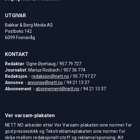
UTGIVAR
Bakkar & Berg Media AS
Postboks 142
6099 Fosnavåg
KONTAKT
Redaktør
: Ogne Øyehaug / 957 79 727
Journalist
: Marius Rosbach / 907 36 774
Redaksjon
: -
redaksjon@nett.no
/ 95 77 97 27
Annonse
: -
annonse@nett.no
/ 94 21 13 37
Abonnement
: -
abonnement@nett.no
/ 94 21 13 37
Ver varsam-plakaten
NETT NO arbeider etter Ver Varsam-plakaten sine normer for
god presseskikk og Tekstreklameplakaten sine normer for
skilje mellom redaksjonelt stoff og reklame/sponsing. Alt