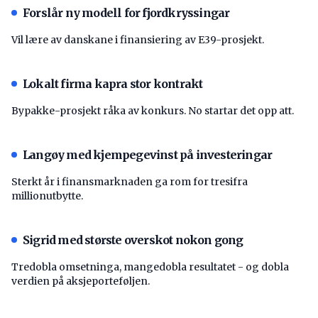
Forslår ny modell for fjordkryssingar
Vil lære av danskane i finansiering av E39-prosjekt.
Lokalt firma kapra stor kontrakt
Bypakke-prosjekt råka av konkurs. No startar det opp att.
Langøy med kjempegevinst på investeringar
Sterkt år i finansmarknaden ga rom for tresifra
millionutbytte.
Sigrid med største overskot nokon gong
Tredobla omsetninga, mangedobla resultatet - og dobla
verdien på aksjeporteføljen.