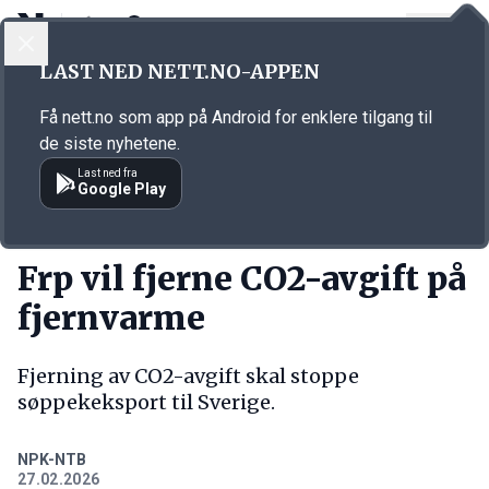
LOGG INN
MENY
Annonsørinnhold
LAST NED NETT.NO-APPEN
Link for annonse
Få nett.no som app på Android for enklere tilgang til
de siste nyhetene.
Last ned fra
Google Play
KORT FORTALT
Frp vil fjerne CO2-avgift på
fjernvarme
Fjerning av CO2-avgift skal stoppe
søppekeksport til Sverige.
NPK-NTB
27.02.2026