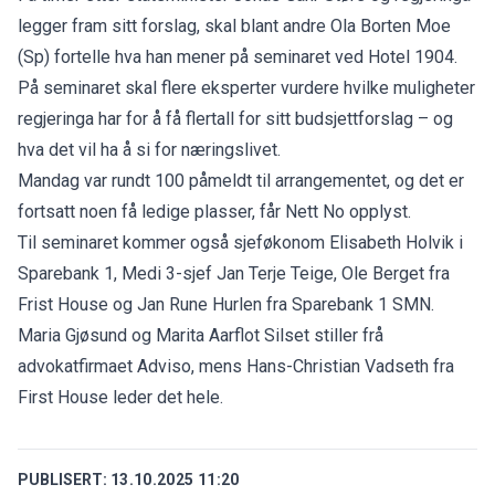
legger fram sitt forslag, skal blant andre Ola Borten Moe
(Sp) fortelle hva han mener på seminaret ved Hotel 1904.
På seminaret skal flere eksperter vurdere hvilke muligheter
regjeringa har for å få flertall for sitt budsjettforslag – og
hva det vil ha å si for næringslivet.
Mandag var rundt 100 påmeldt til arrangementet, og det er
fortsatt noen få ledige plasser, får Nett No opplyst.
Til seminaret kommer også sjeføkonom Elisabeth Holvik i
Sparebank 1, Medi 3-sjef Jan Terje Teige, Ole Berget fra
Frist House og Jan Rune Hurlen fra Sparebank 1 SMN.
Maria Gjøsund og Marita Aarflot Silset stiller frå
advokatfirmaet Adviso, mens Hans-Christian Vadseth fra
First House leder det hele.
PUBLISERT:
13.10.2025 11:20