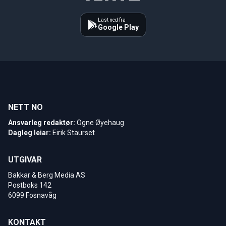
Last ned fra
Google Play
NETT NO
Ansvarleg redaktør:
Ogne Øyehaug
Dagleg leiar:
Eirik Staurset
UTGIVAR
Bakkar & Berg Media AS
Postboks 142
6099 Fosnavåg
KONTAKT