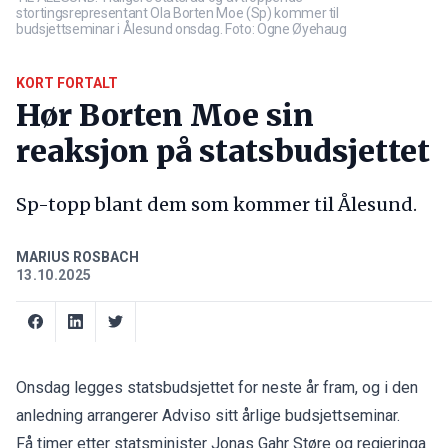
stortingsrepresentant Ola Borten Moe (Sp) kommer til
budsjettseminar i Ålesund onsdag. Foto: Ogne Øyehaug
KORT FORTALT
Hør Borten Moe sin
reaksjon på statsbudsjettet
Sp-topp blant dem som kommer til Ålesund.
MARIUS ROSBACH
13.10.2025
Onsdag legges statsbudsjettet for neste år fram, og i den
anledning arrangerer Adviso sitt årlige budsjettseminar.
Få timer etter statsminister Jonas Gahr Støre og regjeringa