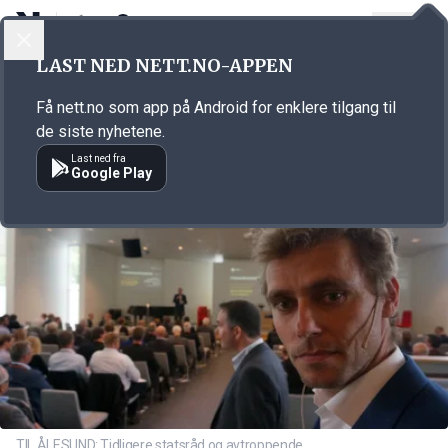
LOGG INN
MENY
Annonsørinnhold
LAST NED NETT.NO-APPEN
Link for annonse
Få nett.no som app på Android for enklere tilgang til
de siste nyhetene.
Last ned fra
Google Play
TIL ÅLESUND: Tidligere statsråd og avtroppende