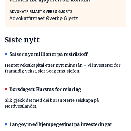
ADVOKATFIRMAET ØVERBØ GJØRTZ
Advokatfirmaet Øverbø Gjørtz
Siste nytt
Satser nye millioner på restråstoff
Hentet vekstkapital etter nytt minusår. – Vi investerer for
framtidig vekst, sier Seagems-sjefen.
Børsdagen: Kursras for reiarlag
Slik gjekk det med dei børsnoterte selskapa på
Nordvestlandet.
Langøy med kjempegevinst på investeringar