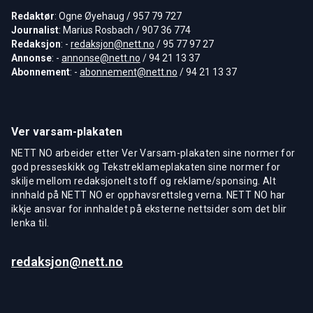
Redaktør
: Ogne Øyehaug / 957 79 727
Journalist
: Marius Rosbach / 907 36 774
Redaksjon
: -
redaksjon@nett.no
/ 95 77 97 27
Annonse
: -
annonse@nett.no
/ 94 21 13 37
Abonnement
: -
abonnement@nett.no
/ 94 21 13 37
Ver varsam-plakaten
NETT NO arbeider etter Ver Varsam-plakaten sine normer for
god presseskikk og Tekstreklameplakaten sine normer for
skilje mellom redaksjonelt stoff og reklame/sponsing. Alt
innhald på NETT NO er opphavsrettsleg verna. NETT NO har
ikkje ansvar for innhaldet på eksterne nettsider som det blir
lenka til.
redaksjon@nett.no