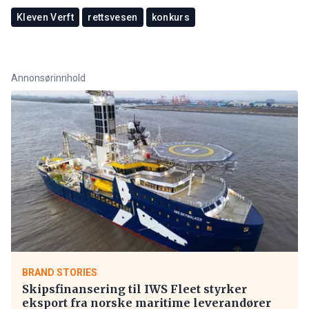
Kleven Verft
rettsvesen
konkurs
Annonsørinnhold
BRAND STORIES
Skipsfinansering til IWS Fleet styrker
eksport fra norske maritime leverandører