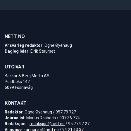
NETT NO
Ansvarleg redaktør:
Ogne Øyehaug
Dagleg leiar:
Eirik Staurset
UTGIVAR
Bakkar & Berg Media AS
Postboks 142
6099 Fosnavåg
KONTAKT
Redaktør
: Ogne Øyehaug / 957 79 727
Journalist
: Marius Rosbach / 907 36 774
Redaksjon
: -
redaksjon@nett.no
/ 95 77 97 27
Annonse
: -
annonse@nett.no
/ 94 21 13 37