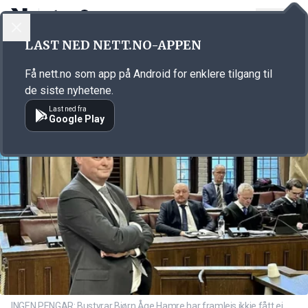
LOGG INN
MENY
Annonsørinnhold
LAST NED NETT.NO-APPEN
Link for annonse
Få nett.no som app på Android for enklere tilgang til
de siste nyhetene.
Last ned fra
Google Play
INGEN PENGAR: Bustyrar Bjørn Åge Hamre har framleis ikkje fått ei