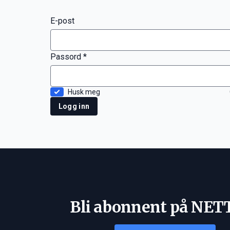
E-post
Passord *
Husk meg
Logg inn
Bli abonnent på NET