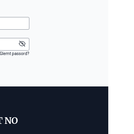
Glemt passord?
T NO