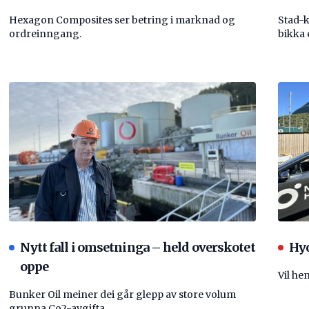
Hexagon Composites ser betring i marknad og
Stad-
ordreinngang.
bikka 
Nytt fall i omsetninga – held overskotet
Hyd
oppe
Vil he
Bunker Oil meiner dei går glepp av store volum
grunna Co2-avgifta.