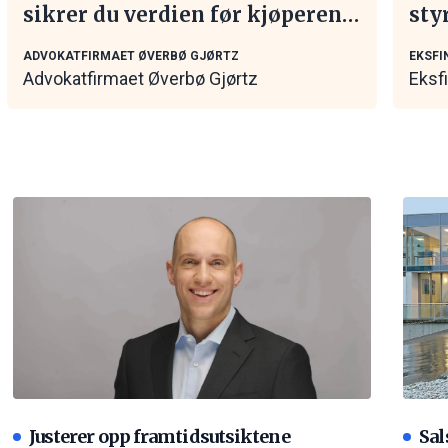
sikrer du verdien før kjøperen
sty
tar kontakt
mar
ADVOKATFIRMAET ØVERBØ GJØRTZ
EKSFI
Advokatfirmaet Øverbø Gjørtz
Eksf
Justerer opp framtidsutsiktene
Sal