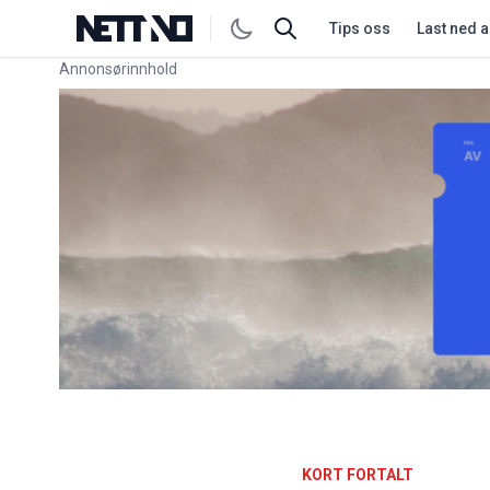
Tips oss
Last ned 
Annonsørinnhold
Link for annonse
KORT FORTALT