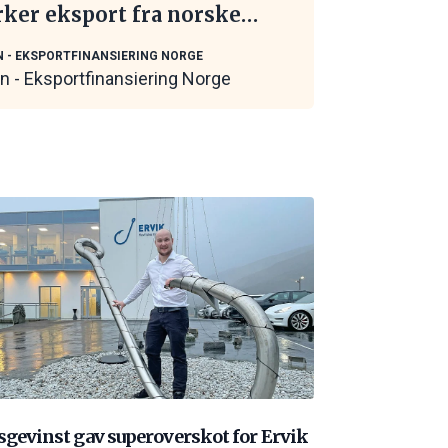
rker eksport fra norske
itime leverandører
N - EKSPORTFINANSIERING NORGE
in - Eksportfinansiering Norge
sgevinst gav superoverskot for Ervik