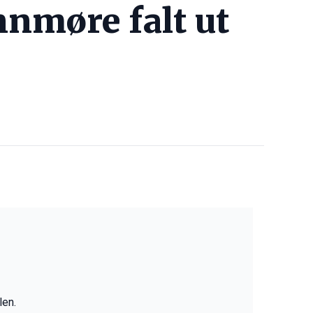
nmøre falt ut
len.