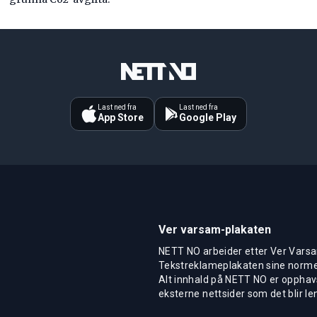
Last ned fra
Last ned fra
App Store
Google Play
Ver varsam-plakaten
NETT NO arbeider etter Ver Varsa
Tekstreklameplakaten sine normer
Alt innhald på NETT NO er opphavs
eksterne nettsider som det blir len