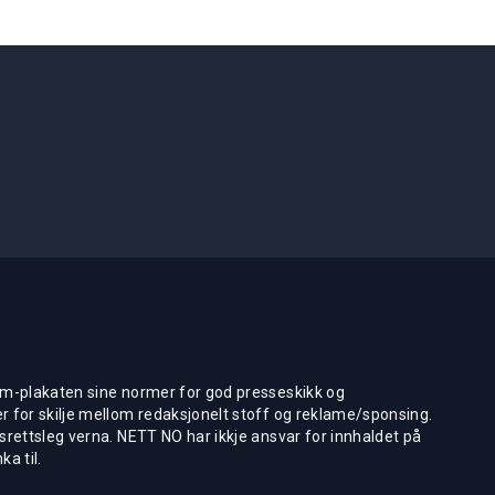
m-plakaten sine normer for god presseskikk og
 for skilje mellom redaksjonelt stoff og reklame/sponsing.
rettsleg verna. NETT NO har ikkje ansvar for innhaldet på
ka til.