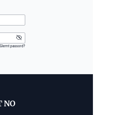
Glemt passord?
T NO