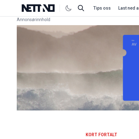
Tips oss
Last ned 
Annonsørinnhold
Link for annonse
KORT FORTALT