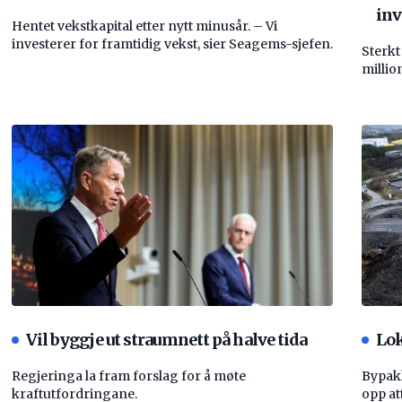
inv
Hentet vekstkapital etter nytt minusår. – Vi
investerer for framtidig vekst, sier Seagems-sjefen.
Sterkt
millio
Vil byggje ut straumnett på halve tida
Lok
Regjeringa la fram forslag for å møte
Bypakk
kraftutfordringane.
opp att