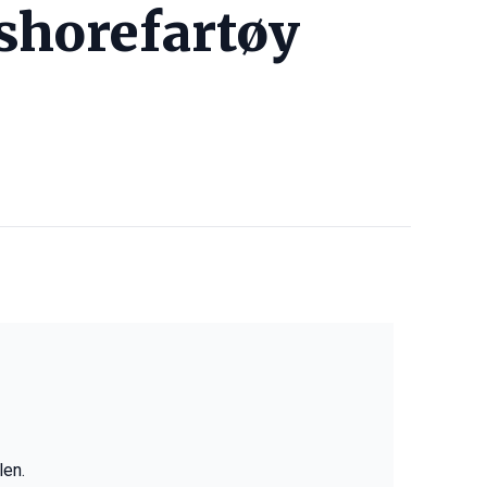
fshorefartøy
len.