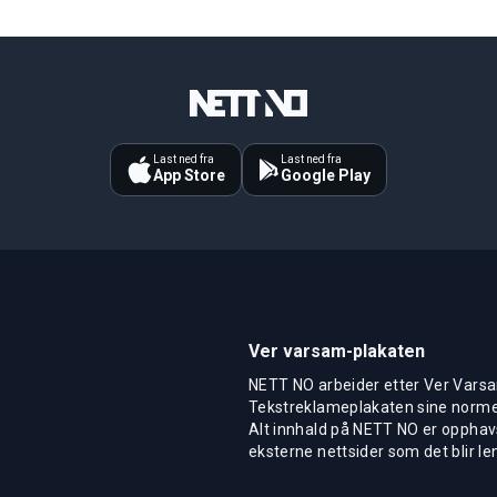
Last ned fra
Last ned fra
App Store
Google Play
Ver varsam-plakaten
NETT NO arbeider etter Ver Varsa
Tekstreklameplakaten sine normer
Alt innhald på NETT NO er opphavs
eksterne nettsider som det blir len