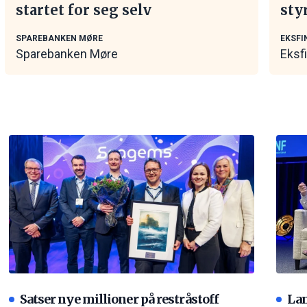
startet for seg selv
sty
mar
SPAREBANKEN MØRE
EKSFI
Sparebanken Møre
Eksf
Satser nye millioner på restråstoff
La