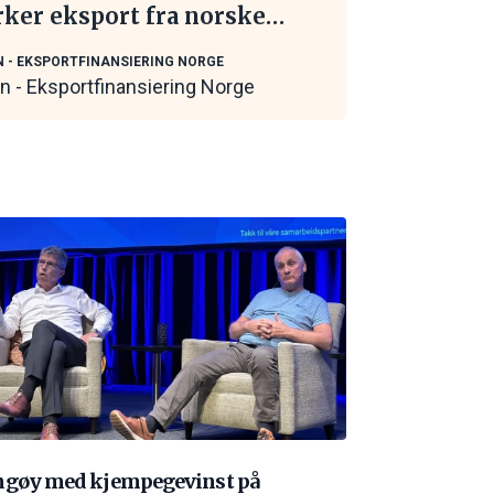
rker eksport fra norske
itime leverandører
N - EKSPORTFINANSIERING NORGE
in - Eksportfinansiering Norge
ngøy med kjempegevinst på