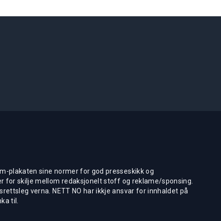
m-plakaten sine normer for god presseskikk og
 for skilje mellom redaksjonelt stoff og reklame/sponsing.
rettsleg verna. NETT NO har ikkje ansvar for innhaldet på
ka til.