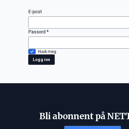
E-post
Passord *
Husk meg
Logg inn
Bli abonnent på NET